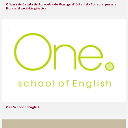
Oficina de Català de Torroella de Montgrí i l'Estartit - Consorci per a la
Normalització Lingüística
One School of English