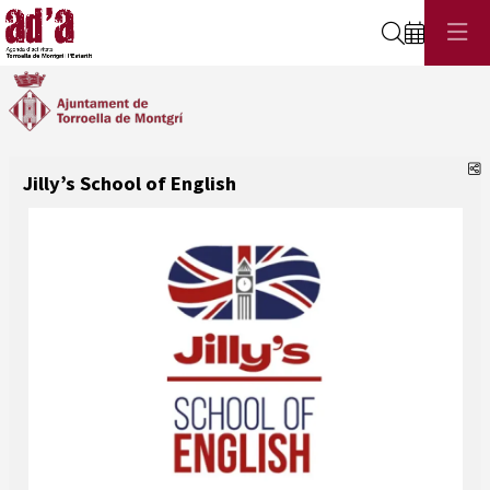
Cerca
C
Jilly’s School of English