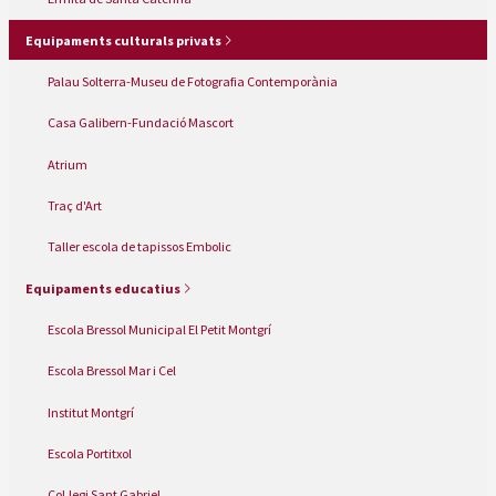
Equipaments culturals privats
Palau Solterra-Museu de Fotografia Contemporània
Casa Galibern-Fundació Mascort
Atrium
Traç d'Art
Taller escola de tapissos Embolic
Equipaments educatius
Escola Bressol Municipal El Petit Montgrí
Escola Bressol Mar i Cel
Institut Montgrí
Escola Portitxol
Col.legi Sant Gabriel