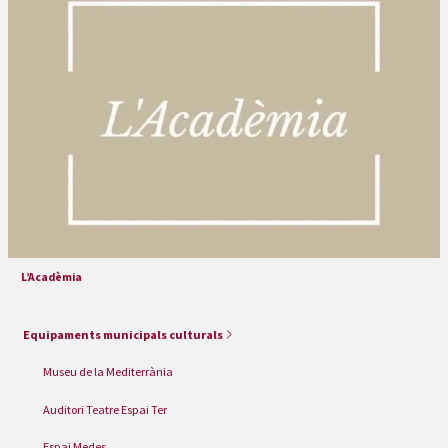
L’Acadèmia
Equipaments municipals culturals
Museu de la Mediterrània
Auditori Teatre Espai Ter
Espai Medes