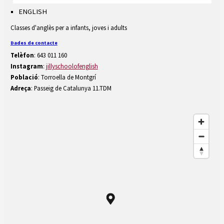
Diapositiva 1 de 1
ENGLISH
Classes d'anglès per a infants, joves i adults
Dades de contacte
Telèfon
:
643 011 160
Instagram
:
jillyschoolofenglish
Població
: Torroella de Montgrí
Adreça
: Passeig de Catalunya 11.TDM