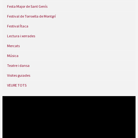
Festa Major de Sant Genís
Festival de Torroella de Montgrí
Festival Ítaca
Lectura i xerrades
Mercats
Música
Teatre i dansa
Visites guiades
VEURE TOTS