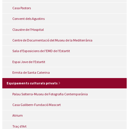
Casa Pastors
Convent dels Agustins
Claustre de l'Hospital
Centre de Documentació del Museu de la Mediterrània
Sala d'Exposicions de l'EMD de l'Estartit
Espai Jove de l'Estartit
Ermita de Santa Caterina
Equipaments culturals privats
Palau Solterra-Museu de Fotografia Contemporània
Casa Galibern-Fundació Mascort
Atrium
Traç d'Art