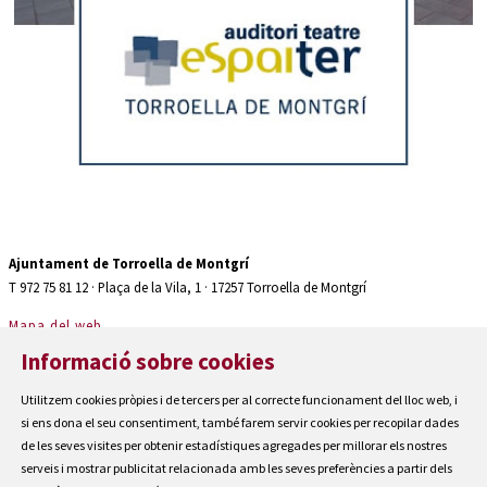
Diapositiva 2 de 2: Auditori teatre espaiter Torroella de Montgrí
Ajuntament de Torroella de Montgrí
T 972 75 81 12 · Plaça de la Vila, 1 · 17257 Torroella de Montgrí
Mapa del web
|
Informació sobre cookies
Avís Legal
|
Utilitzem cookies pròpies i de tercers per al correcte funcionament del lloc web, i
Cookies
si ens dona el seu consentiment, també farem servir cookies per recopilar dades
|
de les seves visites per obtenir estadístiques agregades per millorar els nostres
Contactar
serveis i mostrar publicitat relacionada amb les seves preferències a partir dels