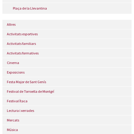
Plaça de la Llevantina
Altres
Activitats esportives
Activitats familiars
Activitats formatives
Cinema
Exposicions
Festa Major de Sant Genís
Festival de Torroella de Montgrí
Festival Ítaca
Lectura i xerrades
Mercats
Música