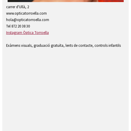
Diapositiva 1 de 1
carrer d'Ullà, 2
www.opticatorroella.com
hola@opticatorroella.com
Tel 872 20 38 30
Instagram Òptica Torroella
Exàmens visuals, graduació gratuïta, lents de contacte, controls infantils