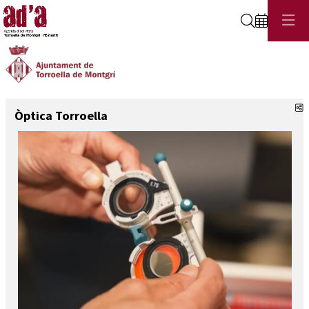
Cerca
C
Òptica Torroella