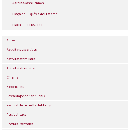
Jardins John Lennon
Plaça de l'Església de l'Estartit
Plaça de la Llevantina
Altres
Activitats esportives
Activitats familiars
Activitats formatives
Cinema
Exposicions
Festa Major de Sant Genís
Festival de Torroella de Montgrí
Festival Ítaca
Lectura i xerrades