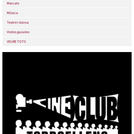
Mercats
Música
Teatre i dansa
Visites guiades
VEURE TOTS