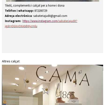
Diapositiva 1 de 1
Tèxtil, complements i calçat per a home i dona
Telèfon i whatsapp:
872200729
A
dreça electrònica
: sabateriajudit@gmail.com
Instagram:
https://www.instagram.com
/sabateriajudit?
igsh=OGVvOXA0dHIycmlu
Altres calçat