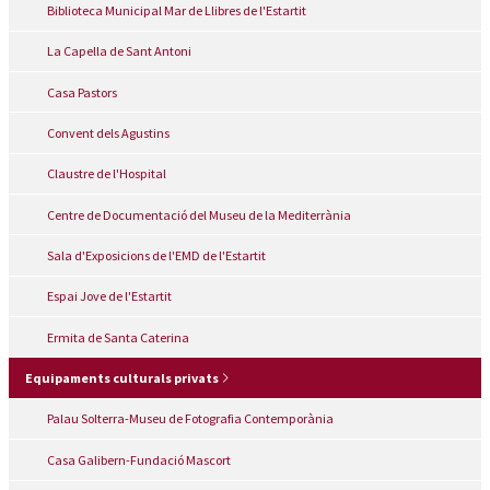
Biblioteca Municipal Mar de Llibres de l'Estartit
La Capella de Sant Antoni
Casa Pastors
Convent dels Agustins
Claustre de l'Hospital
Centre de Documentació del Museu de la Mediterrània
Sala d'Exposicions de l'EMD de l'Estartit
Espai Jove de l'Estartit
Ermita de Santa Caterina
Equipaments culturals privats
Palau Solterra-Museu de Fotografia Contemporània
Casa Galibern-Fundació Mascort