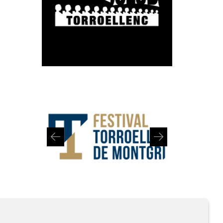
Diapositiva 1 de 2: Festival de Torroella de Montgrí