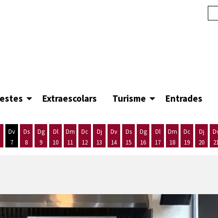
festes
Extraescolars
Turisme
Entrades
Dv
Ds
Dg
Dl
Dm
Dc
Dj
Dv
Ds
Dg
Dl
Dm
Dc
Dj
D
7
8
9
10
11
12
13
14
15
16
17
18
19
20
2
'agost
es 5 d'agost
ijous 6 d'agost
Divendres 7 d'agost
Dissabte 8 d'agost
Diumenge 9 d'agost
Dilluns 10 d'agost
Dimarts 11 d'agost
Dimecres 12 d'agost
Dijous 13 d'agost
Divendres 14 d'agost
Dissabte 15 d'agost
Diumenge 16 d'agost
Dilluns 17 d'agost
Dimarts 18 d'ago
Dimecres 19
Dijous