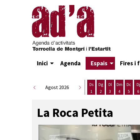
Inici
Agenda
Espais
Fires i 
Ds
Dg
Dl
Dm
Dc
Dj
Agost 2026
1
2
3
4
5
6
Dissabte 1 d'agost
Diumenge 2 d'agost
Dilluns 3 d'agost
Dimarts 4 d
Dimecr
D
La Roca Petita