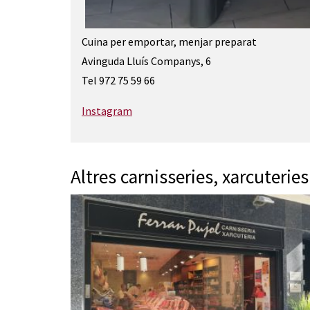
Diapositiva 1 de 1
Cuina per emportar, menjar preparat
Avinguda Lluís Companys, 6
Tel 972 75 59 66
Instagram
Altres carnisseries, xarcuterie