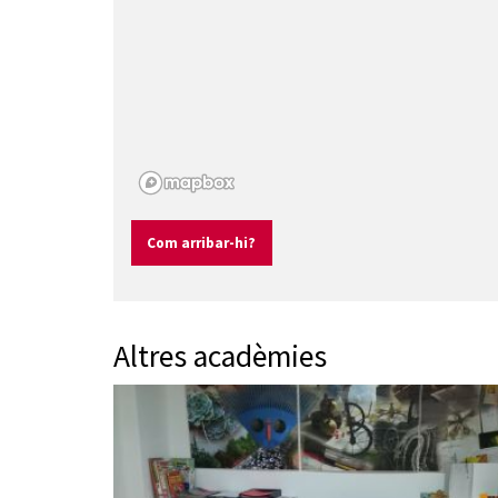
Com arribar-hi?
Altres acadèmies