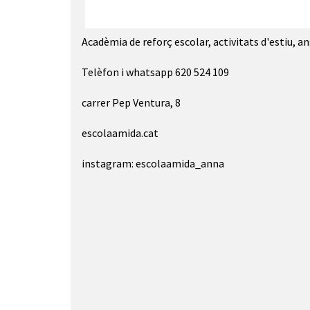
Diapositiva 1 de 1
Acadèmia de reforç escolar, activitats d'estiu, an
Telèfon i whatsapp 620 524 109
carrer Pep Ventura, 8
escolaamida.cat
instagram: escolaamida_anna