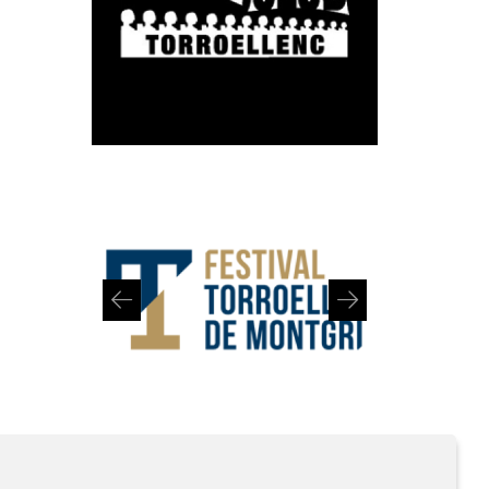
Diapositiva 1 de 2: Festival de Torroella de Montgrí