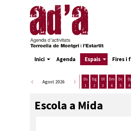
Inici
Agenda
Espais
Fires i 
Ds
Dg
Dl
Dm
Dc
Dj
Agost 2026
1
2
3
4
5
6
Dissabte 1 d'agost
Diumenge 2 d'agost
Dilluns 3 d'agost
Dimarts 4 d
Dimecr
D
Escola a Mida