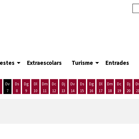
festes
Extraescolars
Turisme
Entrades
Dv
Ds
Dg
Dl
Dm
Dc
Dj
Dv
Ds
Dg
Dl
Dm
Dc
Dj
D
7
8
9
10
11
12
13
14
15
16
17
18
19
20
2
'agost
es 5 d'agost
ijous 6 d'agost
Divendres 7 d'agost
Dissabte 8 d'agost
Diumenge 9 d'agost
Dilluns 10 d'agost
Dimarts 11 d'agost
Dimecres 12 d'agost
Dijous 13 d'agost
Divendres 14 d'agost
Dissabte 15 d'agost
Diumenge 16 d'agost
Dilluns 17 d'agost
Dimarts 18 d'ago
Dimecres 19
Dijous