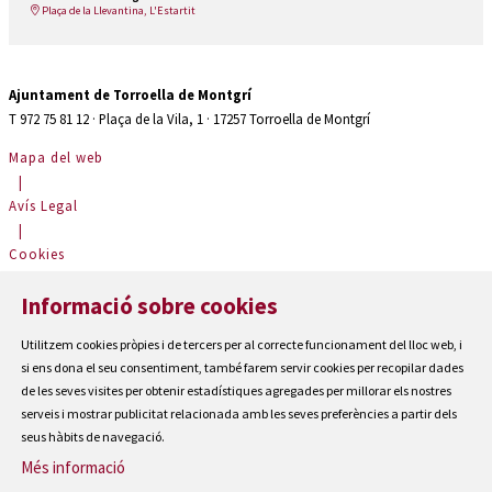
Plaça de la Llevantina, L'Estartit
Ajuntament de Torroella de Montgrí
T 972 75 81 12 · Plaça de la Vila, 1 · 17257 Torroella de Montgrí
Mapa del web
|
Avís Legal
|
Cookies
|
Informació sobre cookies
Contactar
|
Utilitzem cookies pròpies i de tercers per al correcte funcionament del lloc web, i
Accessibilitat
si ens dona el seu consentiment, també farem servir cookies per recopilar dades
de les seves visites per obtenir estadístiques agregades per millorar els nostres
serveis i mostrar publicitat relacionada amb les seves preferències a partir dels
seus hàbits de navegació.
Més informació