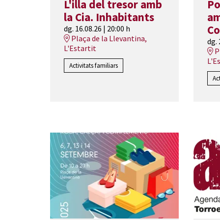
L'illa del tresor amb
Po
la Cia. Inhabitants
am
Co
dg. 16.08.26
|
20:00 h
Plaça de la Llevantina,
dg.
L'Estartit
P
L'E
Activitats familiars
Ac