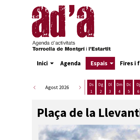
Inici
Agenda
Espais
Fires i 
Ds
Dg
Dl
Dm
Dc
Dj
Agost 2026
1
2
3
4
5
6
Dissabte 1 d'agost
Diumenge 2 d'agost
Dilluns 3 d'agost
Dimarts 4 d
Dimecr
D
Plaça de la Llevanti