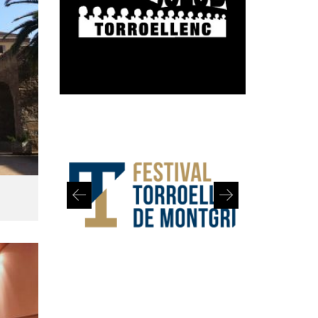
Diapositiva 1 de 2: Festival de Torroella de Montgrí