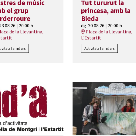
stres de músic
Tut tururut la
b el grup
princesa, amb la
rderroure
Bleda
 23.08.26
|
20:00 h
dg. 30.08.26
|
20:00 h
laça de la Llevantina,
Plaça de la Llevantina,
startit
L'Estartit
tivitats familiars
Activitats familiars