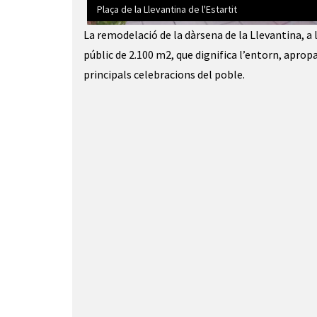
Plaça de la Llevantina de l'Estartit
Diapositiva 1 de 3: Plaça de la Llevantina de l'Est
La remodelació de la dàrsena de la Llevantina, a 
públic de 2.100 m2, que dignifica l’entorn, apropa
principals celebracions del poble.