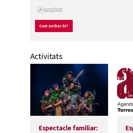
Com arribar-hi?
Activitats
Espectacle familiar:
Es