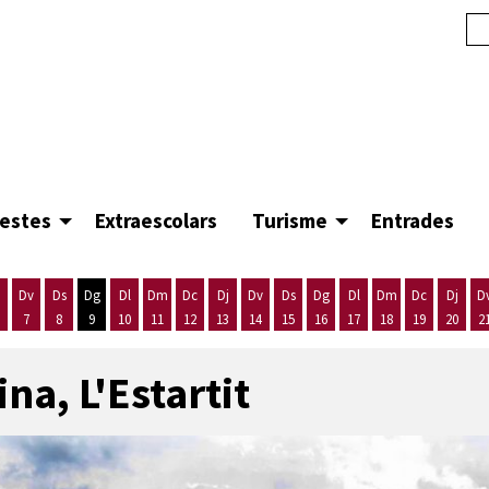
festes
Extraescolars
Turisme
Entrades
Dv
Ds
Dg
Dl
Dm
Dc
Dj
Dv
Ds
Dg
Dl
Dm
Dc
Dj
D
7
8
9
10
11
12
13
14
15
16
17
18
19
20
2
'agost
es 5 d'agost
ijous 6 d'agost
Divendres 7 d'agost
Dissabte 8 d'agost
Diumenge 9 d'agost
Dilluns 10 d'agost
Dimarts 11 d'agost
Dimecres 12 d'agost
Dijous 13 d'agost
Divendres 14 d'agost
Dissabte 15 d'agost
Diumenge 16 d'agost
Dilluns 17 d'agost
Dimarts 18 d'ago
Dimecres 19
Dijous
na, L'Estartit