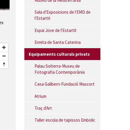
Museu de la Mediterrània
Plaça de la Llevantina de l'Estartit
Sala d'Exposicions de l'EMD de
l'Estartit
es
Espai Jove de l'Estartit
Ermita de Santa Caterina
Equipaments culturals privats
Palau Solterra-Museu de
Fotografia Contemporània
Casa Galibern-Fundació Mascort
Atrium
Traç d'Art
Taller escola de tapissos Embolic