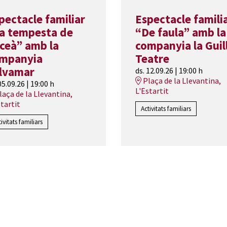
pectacle familiar
Espectacle famili
a tempesta de
“De faula” amb la
oceà” amb la
companyia la Guil
mpanyia
Teatre
lvamar
ds. 12.09.26
|
19:00 h
Plaça de la Llevantina,
05.09.26
|
19:00 h
L'Estartit
laça de la Llevantina,
startit
Activitats familiars
tivitats familiars