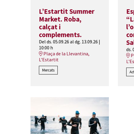
L’Estartit Summer
Es
Market. Roba,
“L
calçat i
l’
complements.
co
Sa
Del ds. 05.09.26
al dg. 13.09.26
|
10:00 h
ds. 
Plaça de la Llevantina,
P
L'Estartit
L'E
Mercats
Ac