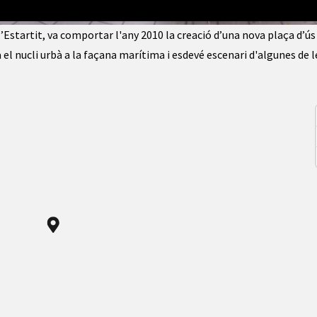
artit
l’Estartit, va comportar l'any 2010 la creació d’una nova plaça d’ús
 el nucli urbà a la façana marítima i esdevé escenari d'algunes de l