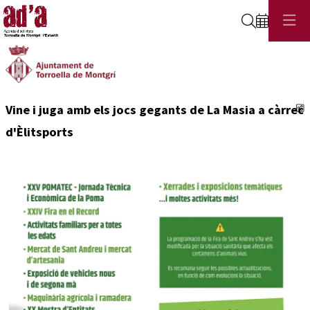
Cerca
C
Vine i juga amb els jocs gegants de La Masia a càrrec
d'Èlitsports