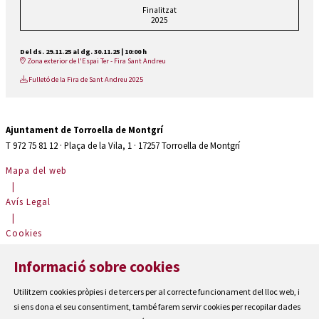
Finalitzat
2025
Del ds. 29.11.25
al dg. 30.11.25
|
10:00 h
Zona exterior de l'Espai Ter - Fira Sant Andreu
Fulletó de la Fira de Sant Andreu 2025
Ajuntament de Torroella de Montgrí
T 972 75 81 12 · Plaça de la Vila, 1 · 17257 Torroella de Montgrí
Mapa del web
|
Avís Legal
|
Cookies
|
Informació sobre cookies
Contactar
|
Utilitzem cookies pròpies i de tercers per al correcte funcionament del lloc web, i
Accessibilitat
si ens dona el seu consentiment, també farem servir cookies per recopilar dades