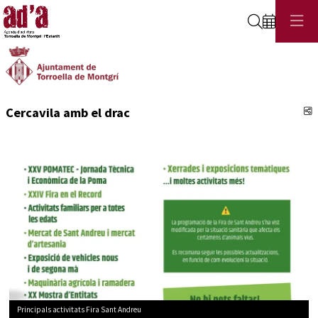
Cerca
C
Cercavila amb el drac
Principals activitats Fira Sant Andreu