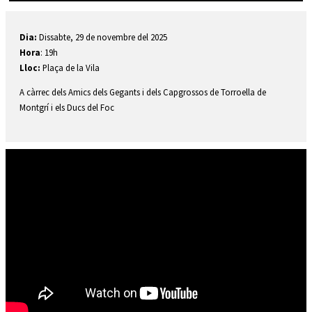
Diapositiva 2 de 2: Principals activitats Fira Sant Andreu
Dia:
Dissabte, 29 de novembre del 2025
Hora
: 19h
Lloc:
Plaça de la Vila
A càrrec dels Amics dels Gegants i dels Capgrossos de Torroella de
Montgrí i els Ducs del Foc