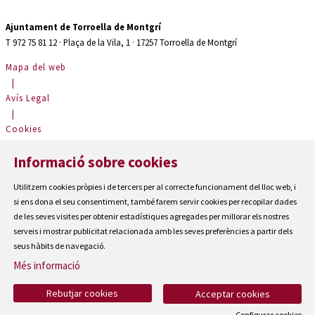
Ajuntament de Torroella de Montgrí
T 972 75 81 12 · Plaça de la Vila, 1 · 17257 Torroella de Montgrí
Mapa del web
|
Avís Legal
|
Cookies
|
Informació sobre cookies
Contactar
|
Utilitzem cookies pròpies i de tercers per al correcte funcionament del lloc web, i
Accessibilitat
si ens dona el seu consentiment, també farem servir cookies per recopilar dades
de les seves visites per obtenir estadístiques agregades per millorar els nostres
serveis i mostrar publicitat relacionada amb les seves preferències a partir dels
seus hàbits de navegació.
Més informació
Rebutjar cookies
Acceptar cookies
Configurar cookies