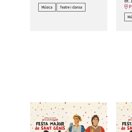
dt. 
Pl
Música
Teatre i dansa
Mú