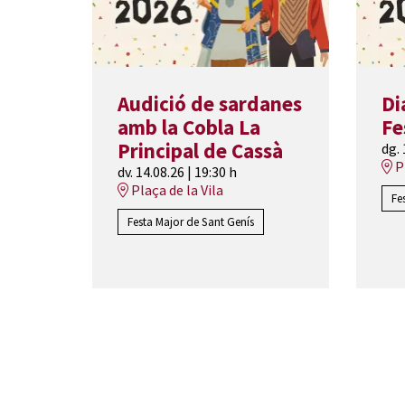
Audició de sardanes
Di
amb la Cobla La
Fe
Principal de Cassà
dg.
Pl
dv. 14.08.26
|
19:30 h
Plaça de la Vila
Fe
Festa Major de Sant Genís