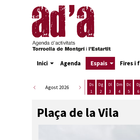
Inici
Agenda
Espais
Fires i 
Ds
Dg
Dl
Dm
Dc
Dj
Agost 2026
1
2
3
4
5
6
Dissabte 1 d'agost
Diumenge 2 d'agost
Dilluns 3 d'agost
Dimarts 4 d
Dimecr
D
Plaça de la Vila