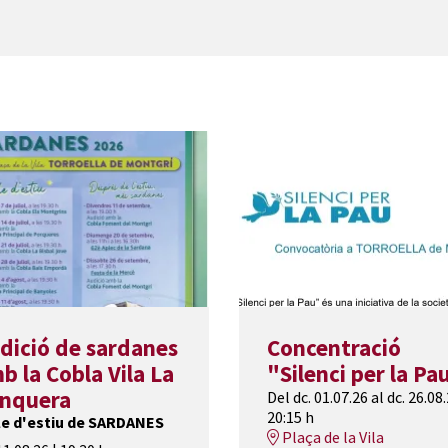
dició de sardanes
Concentració
b la Cobla Vila La
"Silenci per la Pa
nquera
Del dc. 01.07.26
al dc. 26.08
20:15 h
le d'estiu de SARDANES
Plaça de la Vila