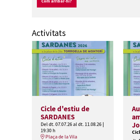
Com arribar-hi?
Activitats
Cicle d'estiu de
Au
SARDANES
am
Jo
Del dt. 07.07.26
al dt. 11.08.26
|
19:30 h
Cic
Plaça de la Vila