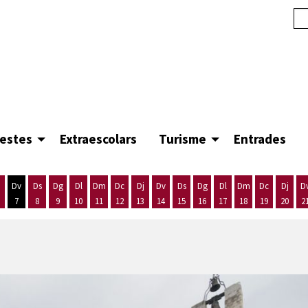
festes
Extraescolars
Turisme
Entrades
Dv
Ds
Dg
Dl
Dm
Dc
Dj
Dv
Ds
Dg
Dl
Dm
Dc
Dj
D
7
8
9
10
11
12
13
14
15
16
17
18
19
20
2
'agost
es 5 d'agost
ijous 6 d'agost
Divendres 7 d'agost
Dissabte 8 d'agost
Diumenge 9 d'agost
Dilluns 10 d'agost
Dimarts 11 d'agost
Dimecres 12 d'agost
Dijous 13 d'agost
Divendres 14 d'agost
Dissabte 15 d'agost
Diumenge 16 d'agost
Dilluns 17 d'agost
Dimarts 18 d'ago
Dimecres 19
Dijous