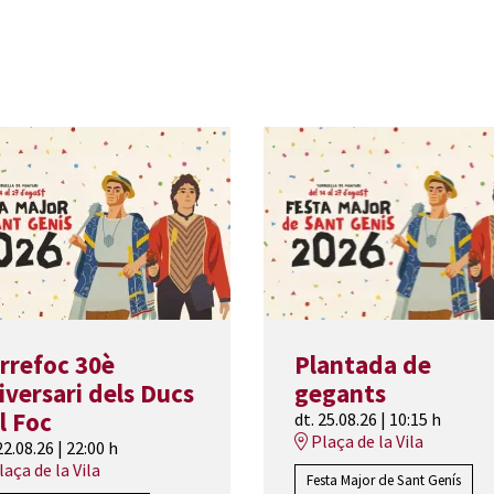
rrefoc 30è
Plantada de
iversari dels Ducs
gegants
l Foc
dt. 25.08.26
|
10:15 h
Plaça de la Vila
22.08.26
|
22:00 h
aça de la Vila
Festa Major de Sant Genís