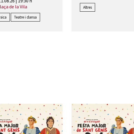
11.08.26
|
19:30 h
aça de la Vila
Altres
sica
Teatre i dansa