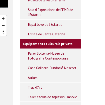
Museu de la Mediterrània
Plaça de la Vila de Torroella de Montgrí
Sala d'Exposicions de l'EMD de
l'Estartit
Espai Jove de l'Estartit
Ermita de Santa Caterina
Equipaments culturals privats
Palau Solterra-Museu de
Fotografia Contemporània
Casa Galibern-Fundació Mascort
Atrium
Traç d'Art
Taller escola de tapissos Embolic