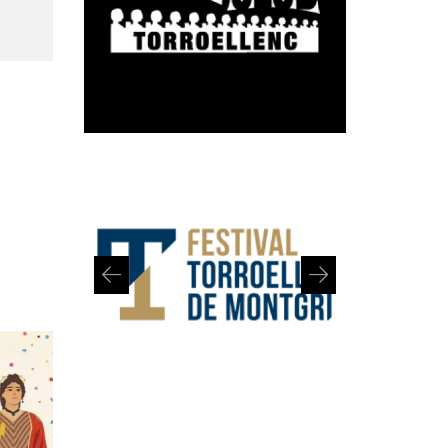
Diapositiva 1 de 2: Festival de Torroella de Montgrí