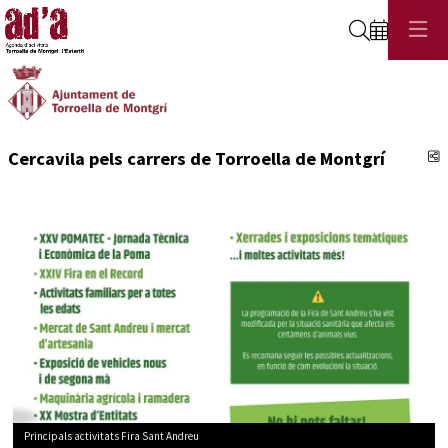
Cerca
C
Cercavila pels carrers de Torroella de Montgrí
Principals activitats Fira Sant Andreu