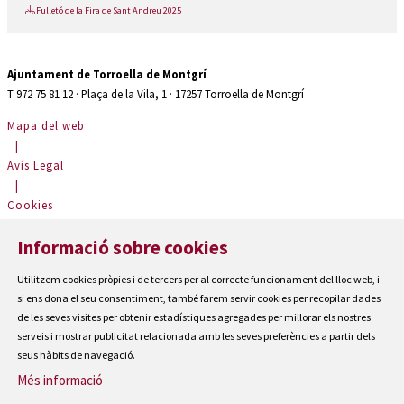
Fulletó de la Fira de Sant Andreu 2025
Ajuntament de Torroella de Montgrí
T 972 75 81 12 · Plaça de la Vila, 1 · 17257 Torroella de Montgrí
Mapa del web
|
Avís Legal
|
Cookies
|
Informació sobre cookies
Contactar
|
Utilitzem cookies pròpies i de tercers per al correcte funcionament del lloc web, i
Accessibilitat
si ens dona el seu consentiment, també farem servir cookies per recopilar dades
de les seves visites per obtenir estadístiques agregades per millorar els nostres
serveis i mostrar publicitat relacionada amb les seves preferències a partir dels
seus hàbits de navegació.
Més informació