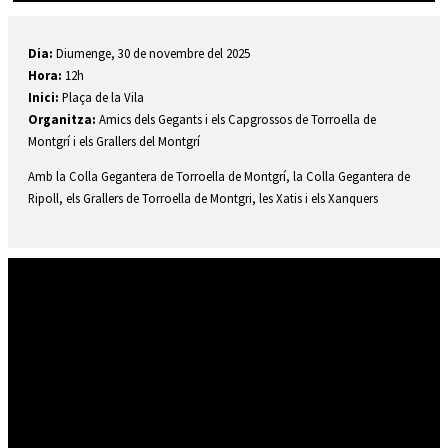
Diapositiva 2 de 2: Principals activitats Fira Sant Andreu
Dia:
Diumenge, 30 de novembre del 2025
Hora:
12h
Inici:
Plaça de la Vila
Organitza:
Amics dels Gegants i els Capgrossos de Torroella de
Montgrí i els Grallers del Montgrí
Amb la Colla Gegantera de Torroella de Montgrí, la Colla Gegantera de
Ripoll, els Grallers de Torroella de Montgri, les Xatis i els Xanquers