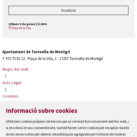
Finalitzat
dilluns 5 de gener
|
11:00 h
Plaça de la Vila
Ajuntament de Torroella de Montgrí
T 972 75 81 12 · Plaça de la Vila, 1 · 17257 Torroella de Montgrí
Mapa del web
|
Avís Legal
|
Cookies
|
Informació sobre cookies
Contactar
|
Utilitzem cookies pròpies i de tercers per al correcte funcionament del lloc web, i
Accessibilitat
si ens dona el seu consentiment, també farem servir cookies per recopilar dades
de les seves visites per obtenir estadístiques agregades per millorar els nostres