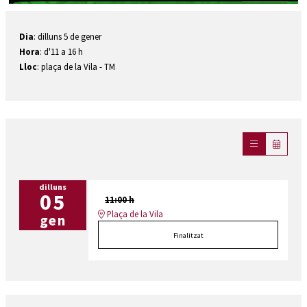
Diapositiva 1 de 1
Dia
: dilluns 5 de gener
Hora
: d'11 a 16 h
Lloc
: plaça de la Vila - TM
dilluns
05
11:00 h
Plaça de la Vila
gen
Finalitzat