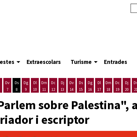
festes
Extraescolars
Turisme
Entrades
Dv
Ds
Dg
Dl
Dm
Dc
Dj
Dv
Ds
Dg
Dl
Dm
Dc
Dj
D
7
8
9
10
11
12
13
14
15
16
17
18
19
20
2
'agost
es 5 d'agost
ijous 6 d'agost
Divendres 7 d'agost
Dissabte 8 d'agost
Diumenge 9 d'agost
Dilluns 10 d'agost
Dimarts 11 d'agost
Dimecres 12 d'agost
Dijous 13 d'agost
Divendres 14 d'agost
Dissabte 15 d'agost
Diumenge 16 d'agost
Dilluns 17 d'agost
Dimarts 18 d'ago
Dimecres 19
Dijous
"Parlem sobre Palestina", 
iador i escriptor