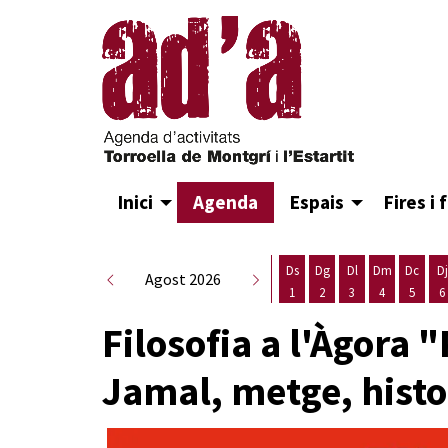
Inici
Agenda
Espais
Fires i 
Ds
Dg
Dl
Dm
Dc
Dj
Agost 2026
1
2
3
4
5
6
Dissabte 1 d'agost
Diumenge 2 d'agost
Dilluns 3 d'agost
Dimarts 4 d
Dimecr
D
Filosofia a l'Àgora 
Jamal, metge, histor