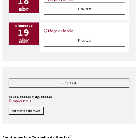
18
abr
Finalitzat
diumenge
19
Plaça de la Vila
abr
Finalitzat
Finalitzat
Del ds. 18.04.26
al dg. 19.04.26
Plaça de la Vila
Activitats esportives
Ajuntament de Torroella de Montgrí