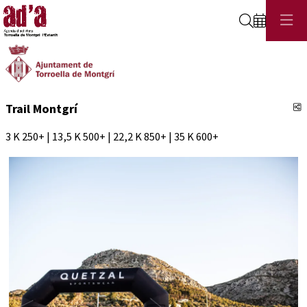
Cerca
C
Trail Montgrí
3 K 250+ | 13,5 K 500+ | 22,2 K 850+ | 35 K 600+