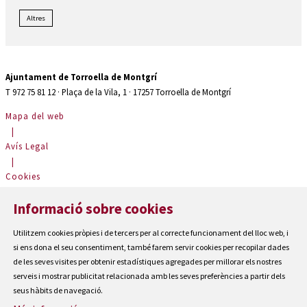
Altres
Ajuntament de Torroella de Montgrí
T 972 75 81 12 · Plaça de la Vila, 1 · 17257 Torroella de Montgrí
Mapa del web
|
Avís Legal
|
Cookies
|
Informació sobre cookies
Contactar
|
Utilitzem cookies pròpies i de tercers per al correcte funcionament del lloc web, i
Accessibilitat
si ens dona el seu consentiment, també farem servir cookies per recopilar dades
de les seves visites per obtenir estadístiques agregades per millorar els nostres
serveis i mostrar publicitat relacionada amb les seves preferències a partir dels
seus hàbits de navegació.