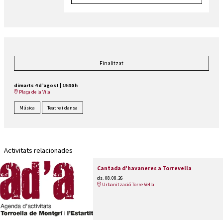
Finalitzat
dimarts 4 d’agost
|
19:30 h
Plaça de la Vila
Música
Teatre i dansa
Activitats relacionades
Cantada d'havaneres a Torrevella
ds. 08.08.26
Urbanització Torre Vella