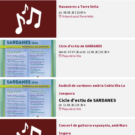
Havaneres a Torre Vella
ds. 08.08.26
|
22:00 h
Urbanització Torre Vella
Cicle d'estiu de SARDANES
Del dt. 07.07.26
al dt. 11.08.26
|
19:30 h
Plaça de la Vila
Audició de sardanes amb la Cobla Vila La
Jonquera
Cicle d'estiu de SARDANES
dt. 11.08.26
|
19:30 h
Plaça de la Vila
Concert de guitarra espanyola, amb Marc
Segura