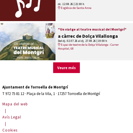
dc. 12.08.26
|
21:00 h
Església de Santa Anna
"Un viatge al teatre musical del Montgrí"
a càrrec de Dolça Vilallonga
Del dj. 02.07.26
al dj. 27.08.26
|
19:00 h
Espai de teatre de la Dolça Villalonga - Carrer
Hospital, 68
Veure més
Ajuntament de Torroella de Montgrí
T 972 75 81 12 · Plaça de la Vila, 1 · 17257 Torroella de Montgrí
Mapa del web
|
Avís Legal
|
Cookies