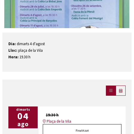
Diapositiva 1 de 1
Dia:
dimarts 4 d'agost
Lloc:
plaça de la Vila
Hora:
19.30 h
dimarts
04
19:30 h
Plaça de la Vila
ago
Finalitzat