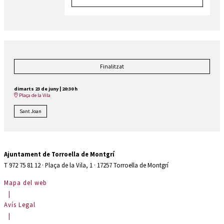
Finalitzat
dimarts 23 de juny
|
20:30 h
Plaça de la Vila
Sant Joan
Ajuntament de Torroella de Montgrí
T 972 75 81 12 · Plaça de la Vila, 1 · 17257 Torroella de Montgrí
Mapa del web
|
Avís Legal
|