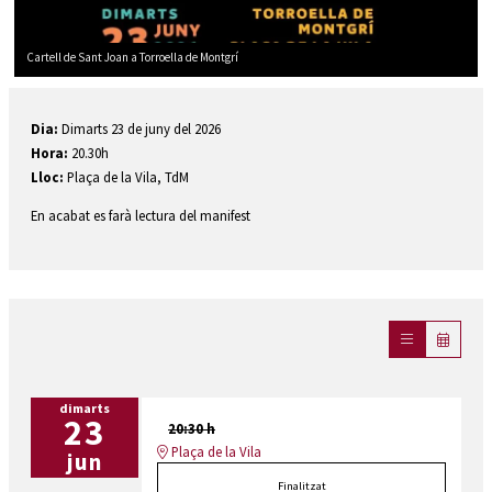
Cartell de Sant Joan a Torroella de Montgrí
Diapositiva 1 de 1
Dia:
Dimarts 23 de juny del 2026
Hora:
20.30h
Lloc:
Plaça de la Vila, TdM
En acabat es farà lectura del manifest
dimarts
23
20:30 h
Plaça de la Vila
jun
Finalitzat