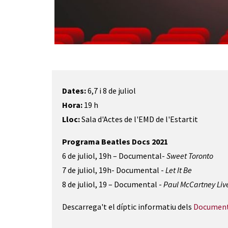
Diapositiva 1 de 1
Dates:
6,7 i 8 de juliol
Hora:
19 h
Lloc:
Sala d'Actes de l'EMD de l'Estartit
Programa Beatles Docs 2021
6 de juliol, 19h – Documental-
Sweet Toronto
7 de juliol, 19h- Documental -
Let It Be
8 de juliol, 19 – Documental -
Paul McCartney Live
Descarrega't el díptic informatiu dels
Documenta