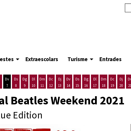
festes
Extraescolars
Turisme
Entrades
Dv
Ds
Dg
Dl
Dm
Dc
Dj
Dv
Ds
Dg
Dl
Dm
Dc
Dj
D
7
8
9
10
11
12
13
14
15
16
17
18
19
20
2
'agost
es 5 d'agost
ijous 6 d'agost
Divendres 7 d'agost
Dissabte 8 d'agost
Diumenge 9 d'agost
Dilluns 10 d'agost
Dimarts 11 d'agost
Dimecres 12 d'agost
Dijous 13 d'agost
Divendres 14 d'agost
Dissabte 15 d'agost
Diumenge 16 d'agost
Dilluns 17 d'agost
Dimarts 18 d'ago
Dimecres 19
Dijous
al Beatles Weekend 2021
ue Edition