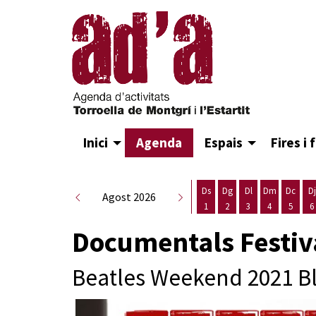
Inici
Agenda
Espais
Fires i 
Ds
Dg
Dl
Dm
Dc
Dj
Agost 2026
1
2
3
4
5
6
Dissabte 1 d'agost
Diumenge 2 d'agost
Dilluns 3 d'agost
Dimarts 4 d
Dimecr
D
Documentals Festiv
Beatles Weekend 2021 Bl