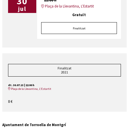
30
22:00 h
Plaça de la Llevantina, L'Estartit
jul
Gratuït
Finalitzat
Finalitzat
2021
dt. 30.07.13
|
22:00 h
Plaça de la Llevantina, L'Estartit
8 €
Ajuntament de Torroella de Montgrí