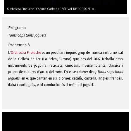
Orchestra Fireluche | © Anna Carlota / FESTIVAL DE TORROELLA
Diapositiva 2 de 12: Orchestra Fireluche | © Anna Carlota / FESTIVAL DE TORROELL
Programa
Tants caps tants joguets
Presentació
L’
Orchestra Fireluche
és un peculiar i inquiet grup de música instrumental
de la Cellera de Ter (La Selva, Girona) que des del 2002 treballa amb
instruments de joguina, reciclats, curiosos, inversemblants, clàssics i
propis de cultures d’arreu del món. En el seu darrer disc,
Tants caps tants
joguets,
en el que canten en sis idiomes: català, castellà, anglès, francès,
italià i portuguès, el fil conductor és el món del joguet.