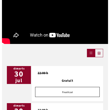
dimarts
30
22:00 h
jul
Gratuït
Finalitzat
dimarts