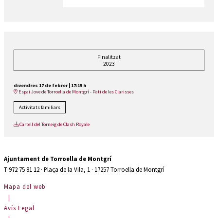
Finalitzat
2023
divendres 17 de febrer
|
17:15 h
Espai Jove de Torroella de Montgrí - Pati de les Clarisses
Activitats familiars
Cartell del Torneig de Clash Royale
Ajuntament de Torroella de Montgrí
T 972 75 81 12 · Plaça de la Vila, 1 · 17257 Torroella de Montgrí
Mapa del web
|
Avís Legal