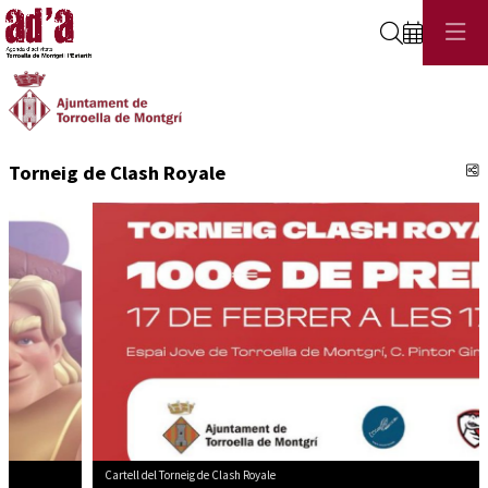
Cerca
C
Torneig de Clash Royale
Cartell del Torneig de Clash Royale