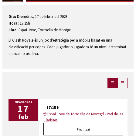
Diapositiva 1 de 2: Clash Royale
Dia:
Divendres, 17 de febrer del 2023
Hora:
17.15h
Lloc:
Espai Jove, Torroella de Montgrí
El Clash Royale és un joc d'estratègia per a mòbils basat en una
classificació per copes. Cada jugador o jugadora té un nivell determinat
d'usuari o usuària.
divendres
17
17:15 h
Espai Jove de Torroella de Montgrí - Pati de les
feb
Clarisses
Finalitzat