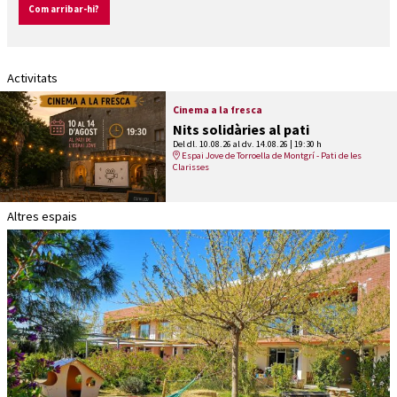
Com arribar-hi?
Activitats
Cinema a la fresca
Nits solidàries al pati
Del dl. 10.08.26
al dv. 14.08.26
|
19:30 h
Espai Jove de Torroella de Montgrí - Pati de les
Clarisses
Altres espais