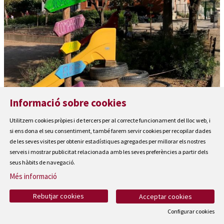
Informació sobre cookies
Escola Guillem de Montgrí
Utilitzem cookies pròpies i de tercers per al correcte funcionament del lloc web, i
si ens dona el seu consentiment, també farem servir cookies per recopilar dades
de les seves visites per obtenir estadístiques agregades per millorar els nostres
serveis i mostrar publicitat relacionada amb les seves preferències a partir dels
seus hàbits de navegació.
Més informació
Rebutjar cookies
Acceptar cookies
Configurar cookies