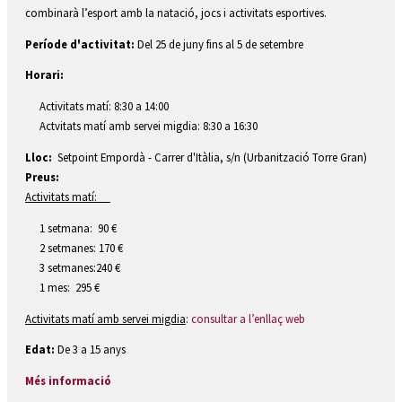
combinarà l’esport amb la natació, jocs i activitats esportives.
Període d'activitat:
Del 25 de juny fins al 5 de setembre
Horari:
Activitats matí: 8:30 a 14:00
Actvitats matí amb servei migdia: 8:30 a 16:30  
Lloc:
Setpoint Empordà - Carrer d'
Itàlia, s/n (Urbanització Torre Gran) 
Preus:
Activitats matí:
1 setmana: 90 €
2 setmanes: 170 €
3 setmanes:240 €
1 mes: 295 €
Activitats matí amb servei migdia
:
consultar a l’enllaç web
Edat:
De 3 a 15 anys
Més informació