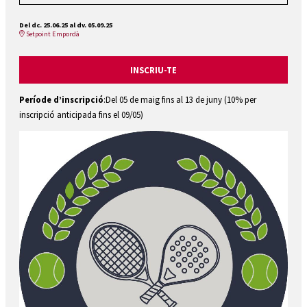
Del dc. 25.06.25
al dv. 05.09.25
Setpoint Empordà
INSCRIU-TE
Període d’inscripció
:Del 05 de maig fins al 13 de juny (10% per
inscripció anticipada fins el 09/05)