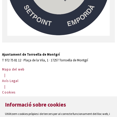
Ajuntament de Torroella de Montgrí
T 972 75 81 12 · Plaça de la Vila, 1 · 17257 Torroella de Montgrí
Mapa del web
|
Avís Legal
|
Cookies
|
Informació sobre cookies
Contactar
|
Utilitzem cookies pròpies i de tercers per al correcte funcionament del lloc web, i
Accessibilitat