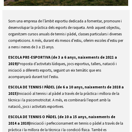
Diapositiva 2 de 5
Som una empresa de l’àmbit esportiu dedicada a fomentar, promoure i
desenvolupar la pràctica dels esports de raqueta. Amb aquest objectiu,
organitzem cursos anuals de tennis i pàdel, classes particulars i diverses
competicions. A més, durant els mesos d’estiu, oferim escoles d'estiu per
a nens i nenes de 3 a 15 anys.
ESCOLA PRE-ESPORTIVA (de 3 a 6 anys, naixements de 2021 a
2019)
Proposta d’activitats lúdiques, jocs esportius, tallers, natació i
iniciació a diferents esports, seguint un eix temàtic que ens
acompanyarà durant tot l’estiu.
ESCOLA DE TENNIS I PÀDEL (de 6 a 10 anys, naixements de 2018 a
2015)
Iniciació al tennis i al pàdel a través de la pràctica i millora de la
tècnica i la psicomotricitat. A més, es combinarà l’esport amb la
natació, jocs i activitats esportives.
ESCOLA DE TENNIS O PÀDEL (de 10 a 15 anys, naixements de
2014 a 2010)
Iniciació i perfeccionament en tennis o pàdel a través de la
pràctica i la millora de la tècnica i la condició física. També es