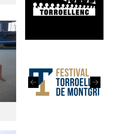
Diapositiva 1 de 2: Festival de Torroella de Montgrí