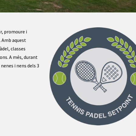
r, promoure i
a. Amb aquest
àdel, classes
ions. A més, durant
 nenes i nens dels 3