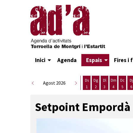
Inici
Agenda
Espais
Fires i 
Ds
Dg
Dl
Dm
Dc
Dj
Agost 2026
1
2
3
4
5
6
Dissabte 1 d'agost
Diumenge 2 d'agost
Dilluns 3 d'agost
Dimarts 4 d
Dimecr
D
Setpoint Empordà