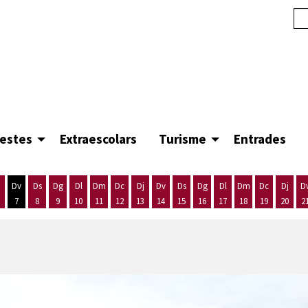
festes
Extraescolars
Turisme
Entrades
Dv
Ds
Dg
Dl
Dm
Dc
Dj
Dv
Ds
Dg
Dl
Dm
Dc
Dj
D
7
8
9
10
11
12
13
14
15
16
17
18
19
20
2
'agost
es 5 d'agost
ijous 6 d'agost
Divendres 7 d'agost
Dissabte 8 d'agost
Diumenge 9 d'agost
Dilluns 10 d'agost
Dimarts 11 d'agost
Dimecres 12 d'agost
Dijous 13 d'agost
Divendres 14 d'agost
Dissabte 15 d'agost
Diumenge 16 d'agost
Dilluns 17 d'agost
Dimarts 18 d'ago
Dimecres 19
Dijous