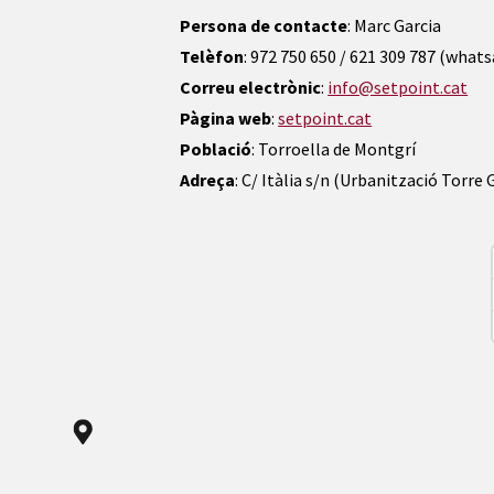
Persona de contacte
: Marc Garcia
Telèfon
: 972 750 650 / 621 309 787 (what
Correu electrònic
:
info@setpoint.cat
Pàgina web
:
setpoint.cat
Població
: Torroella de Montgrí
Adreça
: C/ Itàlia s/n (Urbanització Torre 