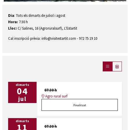
Diapositiva 1 de 1
Dia
: Tots els dimarts de juliol i agost
Hora:
7:30 h
Lloc:
C/ Salines, 16 (Agroruralsurf), L'Estartit
Cal inscripció prèvia: info@visitestartit.com - 972 75 19 10
dimarts
04
07:30 h
Agro rural surf
jul
Finalitzat
dimarts
11
07:30 h