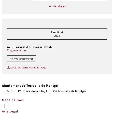
Més dates
Finalitzat
2023
Del dt. 04.07.23
al dt. 29.08.23
|
07:30 h
Agro rural surf
Activitats esportives
Cartell de l'Estiu Actiu a la Platja
Ajuntament de Torroella de Montgrí
T 972 75 81 12 · Plaça de la Vila, 1 · 17257 Torroella de Montgrí
Mapa del web
|
Avís Legal