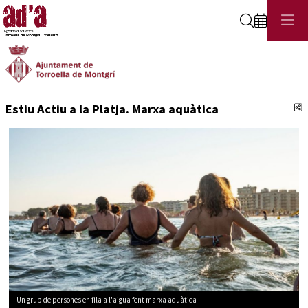
Cerca
C
Estiu Actiu a la Platja. Marxa aquàtica
Un grup de persones en fila a l'aigua fent marxa aquàtica