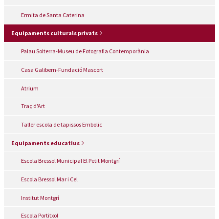
Ermita de Santa Caterina
Equipaments culturals privats
Palau Solterra-Museu de Fotografia Contemporània
Casa Galibern-Fundació Mascort
Atrium
Traç d'Art
Taller escola de tapissos Embolic
Equipaments educatius
Escola Bressol Municipal El Petit Montgrí
Escola Bressol Mar i Cel
Institut Montgrí
Escola Portitxol