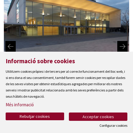
Informació sobre cookies
Utilitzem cookies pròpies i de tercers per al correcte funcionament del lloc web, i
si ens dona el seu consentiment, també farem servir cookies per recopilar dades
de les seves visites per obtenir estadístiques agregades per millorar els nostres
serveis i mostrar publicitat relacionada amb les seves preferències a partir dels
seus hàbits de navegació.
Diapositiva 1 de 2: Festival de Torroella de Montgrí
Més informació
Ajuntament de Torroella de Montgrí
T 972 75 81 12 · Plaça de la Vila, 1 · 17257 Torroella de Montgrí
Rebutjar cookies
Acceptar cookies
Configurar cookies
Mapa del web
|