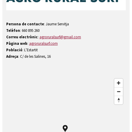
Persona de contacte
: Jaume Servitja
Telèfon
: 660 895 260
Correu electrònic
:
agroruralsurf@gmail.com
Pàgina web
:
agroruralsurf.com
Població
: L’Estartit
Adreça
: C/ de les Salines, 16