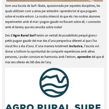
Diapositiva 2 de 4
Som una Escola de Surf i Skate, apassionada per aquestes disciplines, les
quals utilitzem com a eines per entendre i aprendre tot el que poguem
sobre el nostre entorn. La nostra intenció és que els i les nostres alumnes
experimentin amb el mar i puguin gaudir-ne lliscant sobre ell, i connectin
amb el terreny que ens envolta sobre rodes!
Des d’
Agro Rural Surf
tenim un ventall de possibilitats perquè grans i
petits puguin gaudir del mar des d’una perspectiva diferent al que s’ha
viscut fins a dia d’avui. D’una manera totalment
inclusiva
, l’escola vol
donar a tothom la oportunitat de compartir experiències amb altres
persones, i poder conviure en harmonia amb l’entorn,
aprendre
del que el
mar ens ofereix els 365 dies de l’any.