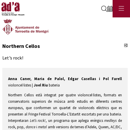
Cerca
C
Northern Cellos
Let’s rock!
Anna Caner, Maria de Palol, Edgar Casellas i Pol Farell
violoncel·listes |
Joel Riu
bateria
Northern Cellos està integrat per quatre violoncel·listes, formats en
conservatoris superiors de música amb estudis en diferents centres
europeus, que conformen un quartet de violoncels elèctrics que es
presenten al Fringe Festival Torroella-L’Estartit escortats per una bateria.
Interpretaran
Let’s rock!
, un programa que aplega enèrgics
medleys
de
rock, pop,
dance
i
metal
amb versions de temes d’Adele, Queen, AC/DC,