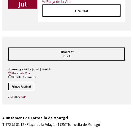
Plaça de la Vila
jul
Finalitzat
Finalitzat
2023
diumenge 16 de juliol
|
19:00 h
Plaça de la Vila
Durada:
45 minuts
Fringe Festival
Full de sala
Ajuntament de Torroella de Montgrí
T 972 75 81 12 · Plaça de la Vila, 1 · 17257 Torroella de Montgrí