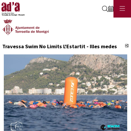
Cerca
C
Travessa Swim No Limits L'Estartit - Illes medes