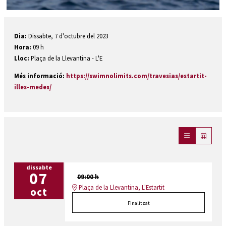
Diapositiva 1 de 1
Dia:
Dissabte, 7 d'octubre del 2023
Hora:
09 h
Lloc:
Plaça de la Llevantina - L'E
Més informació:
https://swimnolimits.com/travesias/estartit-
illes-medes/
dissabte
07
09:00 h
Plaça de la Llevantina, L'Estartit
oct
Finalitzat