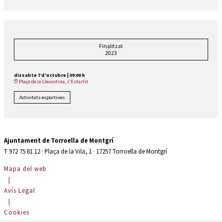
Finalitzat
2023
dissabte 7 d’octubre
|
09:00 h
Plaça de la Llevantina, L'Estartit
Activitats esportives
Ajuntament de Torroella de Montgrí
T 972 75 81 12 · Plaça de la Vila, 1 · 17257 Torroella de Montgrí
Mapa del web
|
Avís Legal
|
Cookies