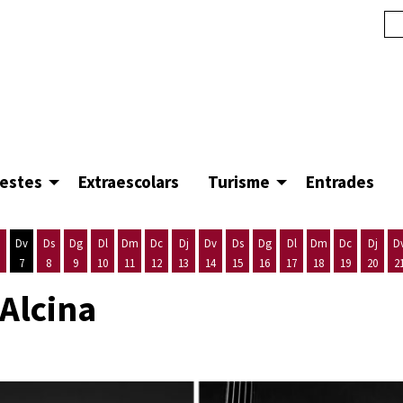
festes
Extraescolars
Turisme
Entrades
Dv
Ds
Dg
Dl
Dm
Dc
Dj
Dv
Ds
Dg
Dl
Dm
Dc
Dj
D
7
8
9
10
11
12
13
14
15
16
17
18
19
20
2
'agost
es 5 d'agost
ijous 6 d'agost
Divendres 7 d'agost
Dissabte 8 d'agost
Diumenge 9 d'agost
Dilluns 10 d'agost
Dimarts 11 d'agost
Dimecres 12 d'agost
Dijous 13 d'agost
Divendres 14 d'agost
Dissabte 15 d'agost
Diumenge 16 d'agost
Dilluns 17 d'agost
Dimarts 18 d'ago
Dimecres 19
Dijous
Alcina