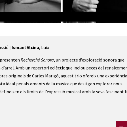
ussió |
Ismael Alcina
, baix
 presenten
Recherché Sonora
, un projecte d’exploració sonora que
a d’arrel. Amb un repertori eclèctic que inclou peces del renaixeme
res originals de Carles Marigó, aquest trio ofereix una experiènci
ta ideal per als amants de la música que desitgen explorar nous
defineixen els límits de l’expressió musical amb la seva fascinant f