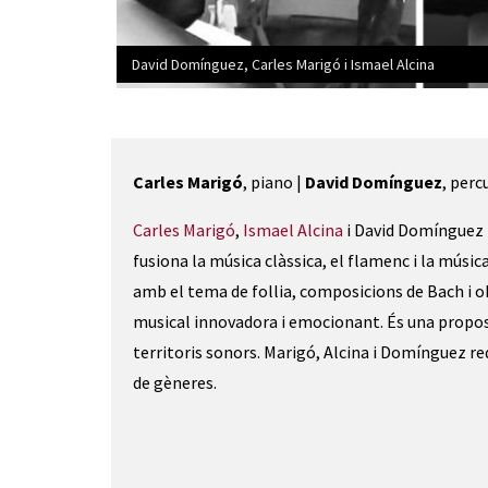
David Domínguez, Carles Marigó i Ismael Alcina
Diapositiva 1 de 1
Carles Marigó
, piano |
David Domínguez
, perc
Carles Marigó
,
Ismael Alcina
i David Domínguez
fusiona la música clàssica, el flamenc i la músic
amb el tema de follia, composicions de Bach i ob
musical innovadora i emocionant. És una propos
territoris sonors. Marigó, Alcina i Domínguez re
de gèneres.