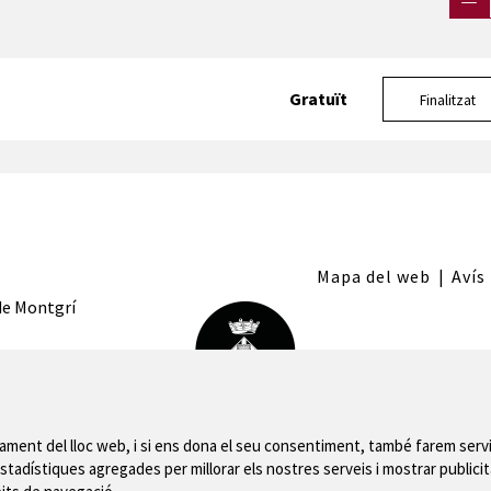
Gratuït
Finalitzat
Mapa del web
|
Avís
 de Montgrí
nament del lloc web, i si ens dona el seu consentiment, també farem servi
stadístiques agregades per millorar els nostres serveis i mostrar publicit