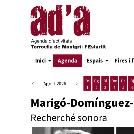
Inici
Agenda
Espais
Fires i 
Ds
Dg
Dl
Dm
Dc
Dj
Agost 2026
1
2
3
4
5
6
Dissabte 1 d'agost
Diumenge 2 d'agost
Dilluns 3 d'agost
Dimarts 4 d
Dimecr
D
Marigó-Domínguez-
Recherché sonora