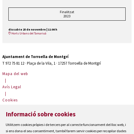
Finalitzat
2023
dissabte 25 de novembre
|
11:00 h
Horts Urbans del Tamariuà
Ajuntament de Torroella de Montgrí
T 972 75 81 12 · Plaça de la Vila, 1 · 17257 Torroella de Montgrí
Mapa del web
|
Avís Legal
|
Cookies
|
Informació sobre cookies
Contactar
|
Utilitzem cookies pròpies i de tercers per al correcte funcionament del lloc web, i
Accessibilitat
si ens dona el seu consentiment, també farem servir cookies per recopilar dades