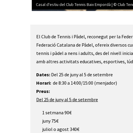
Casal d'estiu del Club Tennis Baix Empordà | © Club Te
Diapositiva 1 de 8: Casal d'estiu del Club Tennis B
El Club de Tennis i Pàdel, reconegut per la Fede
Federació Catalana de Pàdel, ofereix diversos cu
tennis i pàdel a nens i adults, des del nivell ini
amb altres activitats educatives, esportives, lúd
Dates:
Del 25 de juny al 5 de setembre 
Horari:
de 8:30 a 14:00/15:00 (menjador)
Preus:
Del 25 de juny al 5 de setembre
1 setmana 90€
juny 75€
juliol o agost 340€