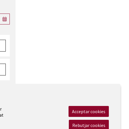
r
Acceptar cookies
at
 Legal
|
Cookies
|
Contactar
|
Accessibilitat
Rebutjar cookies