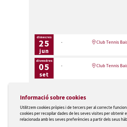
dimecres
25
Club Tennis Bai
jun
divendres
05
Club Tennis Bai
set
Informació sobre cookies
Utilitzem cookies pròpies i de tercers per al correcte funcio
cookies per recopilar dades de les seves visites per obtenir e
Ajuntament de Torroella de Montgrí
relacionada amb les seves preferències a partir dels seus hà
T 972 75 81 12 · Plaça de la Vila, 1 · 17257 Torroella