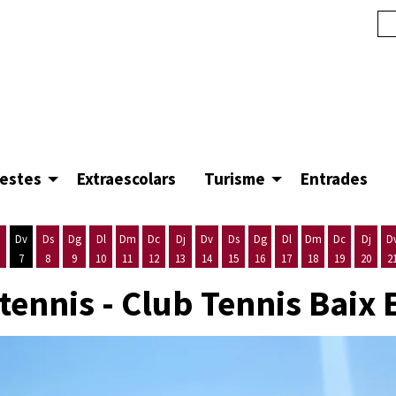
festes
Extraescolars
Turisme
Entrades
Dv
Ds
Dg
Dl
Dm
Dc
Dj
Dv
Ds
Dg
Dl
Dm
Dc
Dj
D
7
8
9
10
11
12
13
14
15
16
17
18
19
20
2
'agost
es 5 d'agost
ijous 6 d'agost
Divendres 7 d'agost
Dissabte 8 d'agost
Diumenge 9 d'agost
Dilluns 10 d'agost
Dimarts 11 d'agost
Dimecres 12 d'agost
Dijous 13 d'agost
Divendres 14 d'agost
Dissabte 15 d'agost
Diumenge 16 d'agost
Dilluns 17 d'agost
Dimarts 18 d'ago
Dimecres 19
Dijous
tennis - Club Tennis Bai