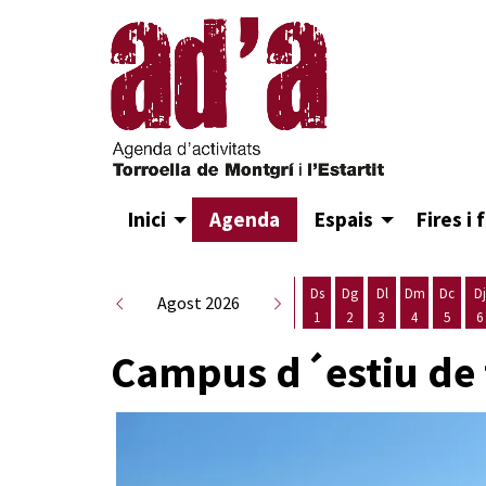
Inici
Agenda
Espais
Fires i 
Ds
Dg
Dl
Dm
Dc
Dj
Agost 2026
1
2
3
4
5
6
Dissabte 1 d'agost
Diumenge 2 d'agost
Dilluns 3 d'agost
Dimarts 4 d
Dimecr
D
Campus d´estiu de 