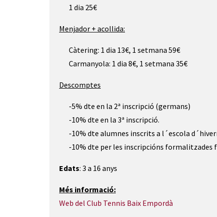
1 dia 25€
Menjador + acollida:
Càtering: 1 dia 13€, 1 setmana 59€
Carmanyola: 1 dia 8€, 1 setmana 35€
Descomptes
-5% dte en la 2ª inscripció (germans)
-10% dte en la 3ª inscripció.
-10% dte alumnes inscrits a l´escola d´hive
-10% dte per les inscripcións formalitzades fi
Edats
: 3 a 16 anys
Més informació:
Web del Club Tennis Baix Empordà