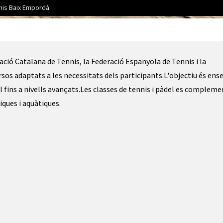
nnis Baix Empordà
aix Empordà | © Club Tennis Baix Empordà
ració Catalana de Tennis, la Federació Espanyola de Tennis i la
rsos adaptats a les necessitats dels participants.L'objectiu és ens
cial fins a nivells avançats.Les classes de tennis i pàdel es complem
iques i aquàtiques.