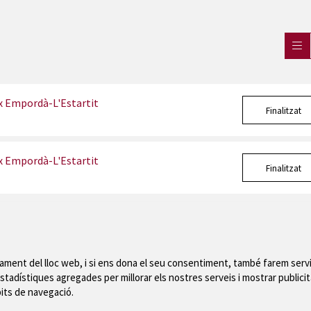
x Empordà-L'Estartit
Finalitzat
x Empordà-L'Estartit
Finalitzat
nament del lloc web, i si ens dona el seu consentiment, també farem servi
stadístiques agregades per millorar els nostres serveis i mostrar publicit
Mapa del web
|
Avís
bits de navegació.
 de Montgrí