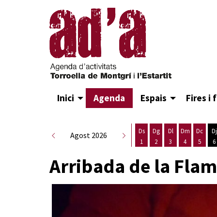
Inici
Agenda
Espais
Fires i 
Ds
Dg
Dl
Dm
Dc
Dj
Agost 2026
1
2
3
4
5
6
Dissabte 1 d'agost
Diumenge 2 d'agost
Dilluns 3 d'agost
Dimarts 4 d
Dimecr
D
Arribada de la Flam