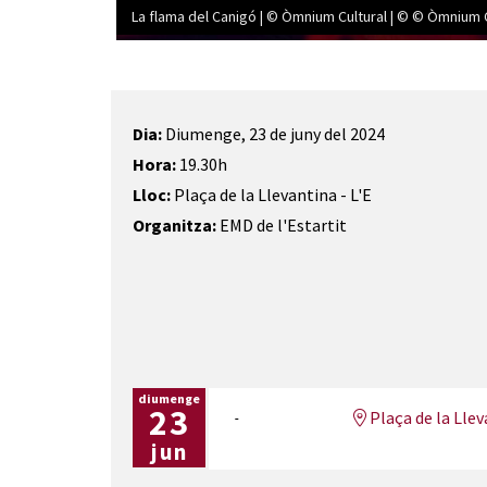
La flama del Canigó | © Òmnium Cultural | © © Òmnium C
Diapositiva 1 de 1
Dia:
Diumenge, 23 de juny del 2024
Hora:
19.30h
Lloc:
Plaça de la Llevantina - L'E
Organitza:
EMD de l'Estartit
diumenge
23
Plaça de la Llev
jun