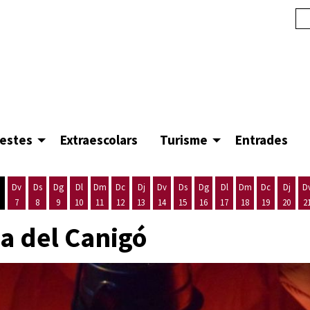
festes
Extraescolars
Turisme
Entrades
Dv
Ds
Dg
Dl
Dm
Dc
Dj
Dv
Ds
Dg
Dl
Dm
Dc
Dj
D
7
8
9
10
11
12
13
14
15
16
17
18
19
20
2
'agost
es 5 d'agost
ijous 6 d'agost
Divendres 7 d'agost
Dissabte 8 d'agost
Diumenge 9 d'agost
Dilluns 10 d'agost
Dimarts 11 d'agost
Dimecres 12 d'agost
Dijous 13 d'agost
Divendres 14 d'agost
Dissabte 15 d'agost
Diumenge 16 d'agost
Dilluns 17 d'agost
Dimarts 18 d'ago
Dimecres 19
Dijous
a del Canigó