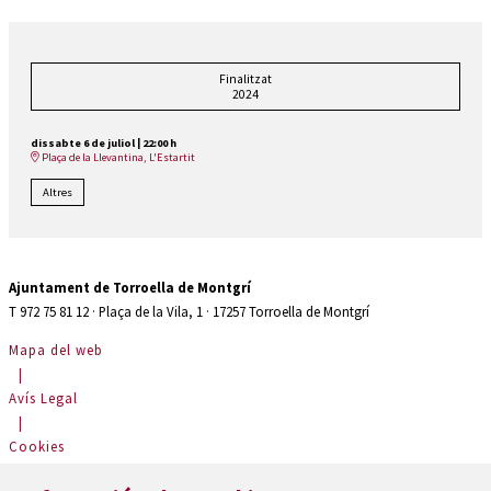
Finalitzat
2024
dissabte 6 de juliol
|
22:00 h
Plaça de la Llevantina, L'Estartit
Altres
Ajuntament de Torroella de Montgrí
T 972 75 81 12 · Plaça de la Vila, 1 · 17257 Torroella de Montgrí
Mapa del web
|
Avís Legal
|
Cookies
|