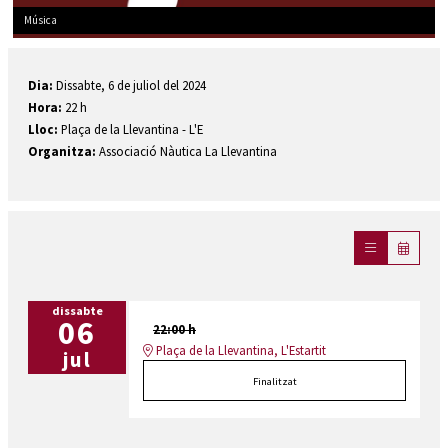
Música
Diapositiva 1 de 1
Dia:
Dissabte, 6 de juliol del 2024
Hora:
22 h
Lloc:
Plaça de la Llevantina - L'E
Organitza:
Associació Nàutica La Llevantina
dissabte
06
22:00 h
Plaça de la Llevantina, L'Estartit
jul
Finalitzat