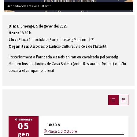
Arribada dels Tres Reis Estartit
Diapositiva 1 de 1
Dia:
Diumenge, 5 de gener del 2025
Hora:
18:30 h
Lloc:
Plaça 1 d'octubre (Port) i passeig Marítim - L'E
Organitza:
Associació Lúdico-Cultural Els Reis de l’Estartit
Posteriorment a l'arribada els Reis aniran en cavalcada pel passeig
Marítim fins als Jardins de Casa Salietti (Antic Restaurant Robert) on s'hi
ubicarà el campament reial
diumenge
05
18:30 h
Plaça 1 d'Octubre
gen