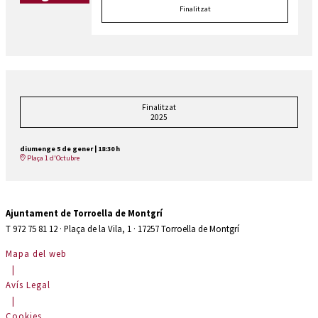
Finalitzat
Finalitzat
2025
diumenge 5 de gener
|
18:30 h
Plaça 1 d'Octubre
Ajuntament de Torroella de Montgrí
T 972 75 81 12 · Plaça de la Vila, 1 · 17257 Torroella de Montgrí
Mapa del web
|
Avís Legal
|
Cookies