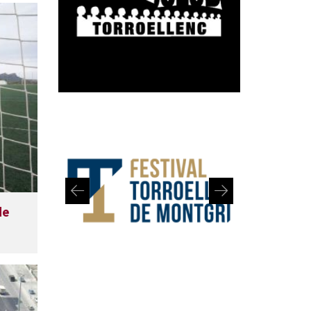
de
Diapositiva 1 de 2: Festival de Torroella de Montgrí