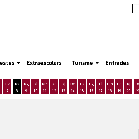
festes
Extraescolars
Turisme
Entrades
Dv
Ds
Dg
Dl
Dm
Dc
Dj
Dv
Ds
Dg
Dl
Dm
Dc
Dj
D
7
8
9
10
11
12
13
14
15
16
17
18
19
20
2
'agost
es 5 d'agost
ijous 6 d'agost
Divendres 7 d'agost
Dissabte 8 d'agost
Diumenge 9 d'agost
Dilluns 10 d'agost
Dimarts 11 d'agost
Dimecres 12 d'agost
Dijous 13 d'agost
Divendres 14 d'agost
Dissabte 15 d'agost
Diumenge 16 d'agost
Dilluns 17 d'agost
Dimarts 18 d'ago
Dimecres 19
Dijous