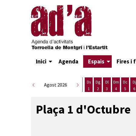
Inici
Agenda
Espais
Fires i 
Ds
Dg
Dl
Dm
Dc
Dj
Agost 2026
1
2
3
4
5
6
Dissabte 1 d'agost
Diumenge 2 d'agost
Dilluns 3 d'agost
Dimarts 4 d
Dimecr
D
Plaça 1 d'Octubre