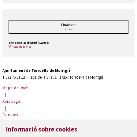
Finalitzat
2025
dimecres 23 d’abril
|
12:00 h
Plaça de la Vila
Ajuntament de Torroella de Montgrí
T 972 75 81 12 · Plaça de la Vila, 1 · 17257 Torroella de Montgrí
Mapa del web
|
Avís Legal
|
Cookies
|
Informació sobre cookies
Contactar
|