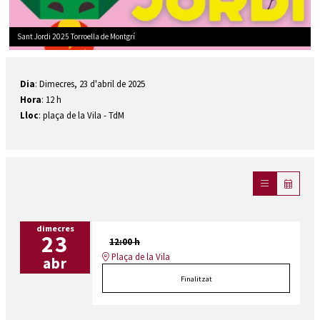
Sant Jordi 2025 Torroella de Montgrí
Diapositiva 1 de 1
Dia
: Dimecres, 23 d'abril de 2025
Hora
: 12 h
Lloc
: plaça de la Vila - TdM
dimecres
23
12:00 h
Plaça de la Vila
abr
Finalitzat