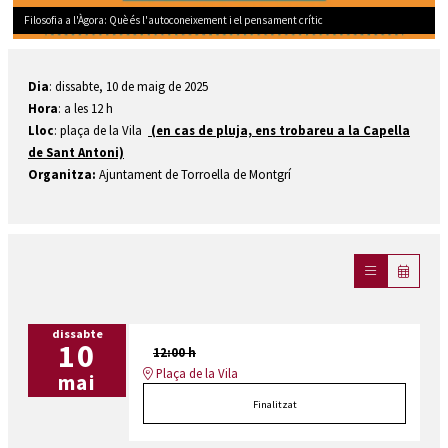
Filosofia a l'Àgora: Què és l'autoconeixement i el pensament crític
Diapositiva 1 de 1
Dia
: dissabte, 10 de maig de 2025
Hora
: a les 12 h
Lloc
: plaça de la Vila
(en cas de pluja, ens trobareu a la Capella
de Sant Antoni)
Organitza:
Ajuntament de Torroella de Montgrí
dissabte
10
12:00 h
Plaça de la Vila
mai
Finalitzat