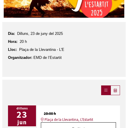
Diapositiva 1 de 1
Dia:
Dilluns, 23 de juny del 2025
Hora:
20 h
Lloc:
Plaça de la Llevantina - L'E
Organitzador:
EMD de l’Estartit
dilluns
23
20:00 h
Plaça de la Llevantina, L'Estartit
jun