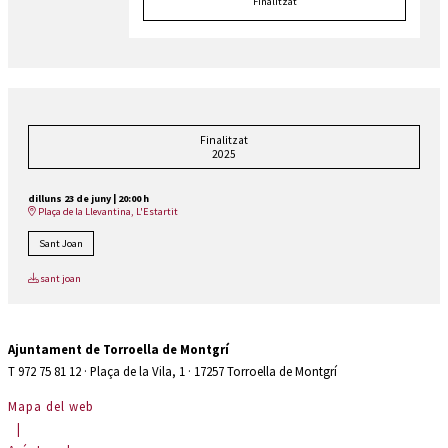
Finalitzat
Finalitzat
2025
dilluns 23 de juny
|
20:00 h
Plaça de la Llevantina, L'Estartit
Sant Joan
sant joan
Ajuntament de Torroella de Montgrí
T 972 75 81 12 · Plaça de la Vila, 1 · 17257 Torroella de Montgrí
Mapa del web
|