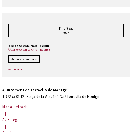
Finalitzat
2025
dissabte 24 de maig
|
16:00 h
Carrer de Santa Anna l'Estartit
Activitats familiars
medajoc
Ajuntament de Torroella de Montgrí
T 972 75 81 12 · Plaça de la Vila, 1 · 17257 Torroella de Montgrí
Mapa del web
|
Avís Legal
|