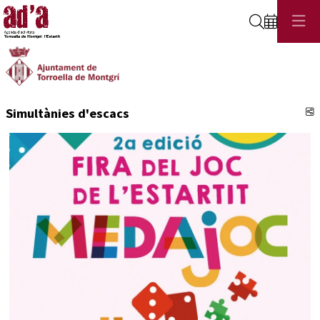
Cerca
C
Simultànies d'escacs