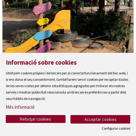
Escola Guillem de Montgrí
Informació sobre cookies
Utilitzem cookies pròpies i de tercers per al correcte funcionament del lloc web, i
si ens dona el seu consentiment, també farem servir cookies per recopilar dades
de les seves visites per obtenir estadístiques agregades per millorar els nostres
serveis i mostrar publicitat relacionada amb les seves preferències a partir dels
seus hàbits de navegació.
Més informació
Rebutjar cookies
Acceptar cookies
Configurar cookies