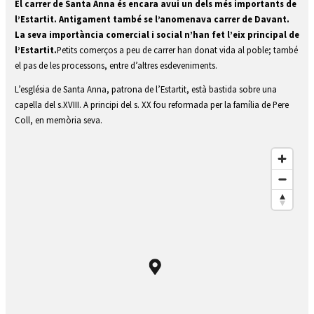
Diapositiva 1 de 1
El carrer de Santa Anna és encara avui un dels més importants de
l’Estartit. Antigament també se l’anomenava carrer de Davant.
La seva importància comercial i social n’han fet l’eix principal de
l’Estartit.
Petits comerços a peu de carrer han donat vida al poble; també
el pas de les processons, entre d’altres esdeveniments.
L’església de Santa Anna, patrona de l’Estartit, està bastida sobre una
capella del s.XVIII. A principi del s. XX fou reformada per la família de Pere
Coll, en memòria seva.