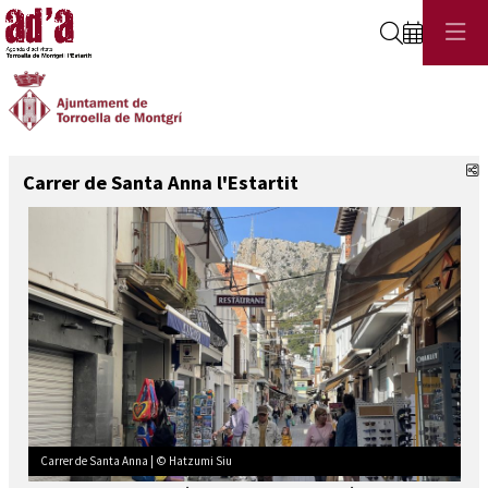
Cerca
C
Carrer de Santa Anna l'Estartit
Carrer de Santa Anna | © Hatzumi Siu