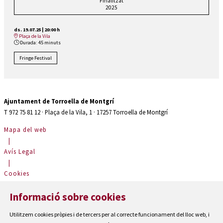
Finalitzat
2025
ds. 19.07.25
|
20:00 h
Plaça de la Vila
Durada:
45 minuts
Fringe Festival
Ajuntament de Torroella de Montgrí
T 972 75 81 12 · Plaça de la Vila, 1 · 17257 Torroella de Montgrí
Mapa del web
|
Avís Legal
|
Cookies
|
Informació sobre cookies
Contactar
|
Utilitzem cookies pròpies i de tercers per al correcte funcionament del lloc web, i
Accessibilitat