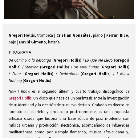
Diapositiva 1 de 1
Gregori Hollis
, trompeta |
Cristian González,
piano |
Ferran Rico
,
bajo |
David Gimeno
, batería
PROGRAMA
De Camino a la descarga
(
Gregori Hollis
) /
Lo Que Me Llevo
(
Gregori
Hollis
) /
Stamina
(
Gregori Hollis
) /
Un estel Fugaç
(
Gregori Hollis
)
/
Futur
(
Gregori Hollis
) /
Dedicatoria
(
Gregori Hollis
) /
I Know
Nothing
(
Gregori Hollis
)
Now I Know
es el segundo álbum y cuarto trabajo discográfico de
Gregori Hollis
. Un disco que nace de un paréntesis entre la investigación
de su identidad y la elección de su nuevo destino. Grabado en directo en
formato de cuarteto y producido posteriormente, es una propuesta
artística osada que fusiona una base sólida de jazz moderno con
música urbana y producción electrónica, acompañado de influencias
mediterráneas como por ejemplo flamenco, música afro-cubana y,