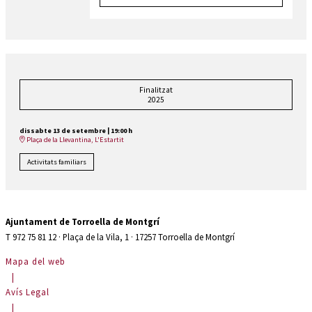
Finalitzat
2025
dissabte 13 de setembre
|
19:00 h
Plaça de la Llevantina, L'Estartit
Activitats familiars
Ajuntament de Torroella de Montgrí
T 972 75 81 12 · Plaça de la Vila, 1 · 17257 Torroella de Montgrí
Mapa del web
|
Avís Legal
|