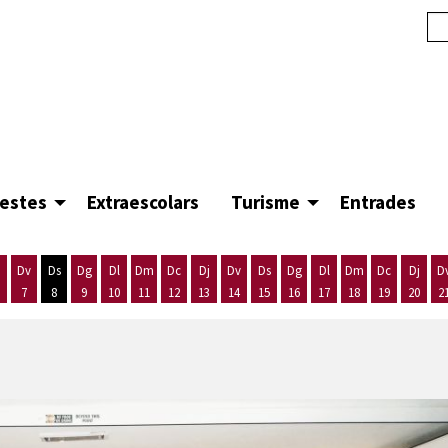
festes
Extraescolars
Turisme
Entrades
Dv
Ds
Dg
Dl
Dm
Dc
Dj
Dv
Ds
Dg
Dl
Dm
Dc
Dj
D
7
8
9
10
11
12
13
14
15
16
17
18
19
20
2
'agost
es 5 d'agost
ijous 6 d'agost
Divendres 7 d'agost
Dissabte 8 d'agost
Diumenge 9 d'agost
Dilluns 10 d'agost
Dimarts 11 d'agost
Dimecres 12 d'agost
Dijous 13 d'agost
Divendres 14 d'agost
Dissabte 15 d'agost
Diumenge 16 d'agost
Dilluns 17 d'agost
Dimarts 18 d'ago
Dimecres 19
Dijous