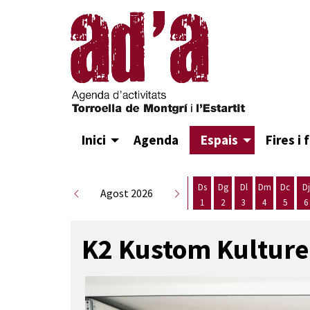
Inici
Agenda
Espais
Fires i 
Ds
Dg
Dl
Dm
Dc
Dj
Agost 2026
1
2
3
4
5
6
Dissabte 1 d'agost
Diumenge 2 d'agost
Dilluns 3 d'agost
Dimarts 4 d
Dimecr
D
K2 Kustom Kulture