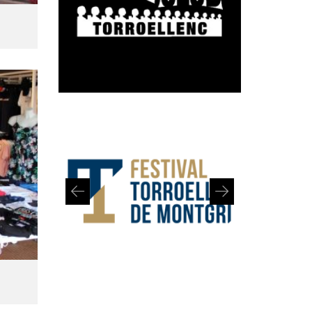
Diapositiva 1 de 2: Festival de Torroella de Montgrí