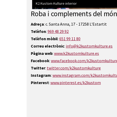
K2 Kustom Kulture interior
Roba i complements del món d
Diapositiva 1 de 3: K2 Kustom Kulture interior
Adreça
: c. Santa Anna, 17 - 17258 L'Estartit
Telèfon
:
969 48 29 92
Telèfon mòbil
:
651 99 11 80
Correu electrònic
:
info@k2kustomkulture.es
Pàgina web
:
www.k2kustomkulture.es
Facebook
:
www.facebook.com/k2kustomkultur
Twitter
:
twitter.com/k2kustomkulture
Instagram
:
www.instagram.com/k2kustomkult
Pinterest
:
www.pinterest.es/k2kustom