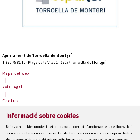
Diapositiva 2 de 2: Auditori teatre espaiter Torroella de Montgrí
Ajuntament de Torroella de Montgrí
T 972 75 81 12 · Plaça de la Vila, 1 · 17257 Torroella de Montgrí
Mapa del web
|
Avís Legal
|
Cookies
|
Informació sobre cookies
Contactar
|
Utilitzem cookies pròpies i de tercers per al correcte funcionament del lloc web, i
Accessibilitat
si ens dona el seu consentiment, també farem servir cookies per recopilar dades
de les seves visites per obtenir estadístiques agregades per millorar els nostres