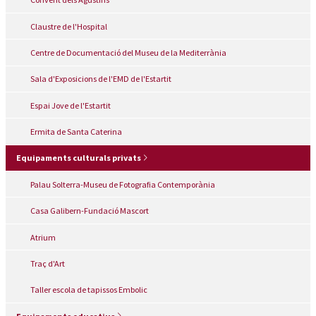
Claustre de l'Hospital
Centre de Documentació del Museu de la Mediterrània
Sala d'Exposicions de l'EMD de l'Estartit
Espai Jove de l'Estartit
Ermita de Santa Caterina
Equipaments culturals privats
Palau Solterra-Museu de Fotografia Contemporània
Casa Galibern-Fundació Mascort
Atrium
Traç d'Art
Taller escola de tapissos Embolic
Equipaments educatius