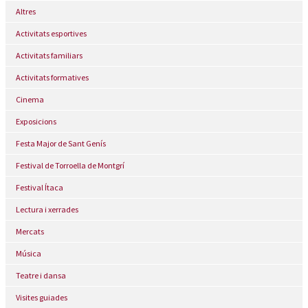
Altres
Activitats esportives
Activitats familiars
Activitats formatives
Cinema
Exposicions
Festa Major de Sant Genís
Festival de Torroella de Montgrí
Festival Ítaca
Lectura i xerrades
Mercats
Música
Teatre i dansa
Visites guiades