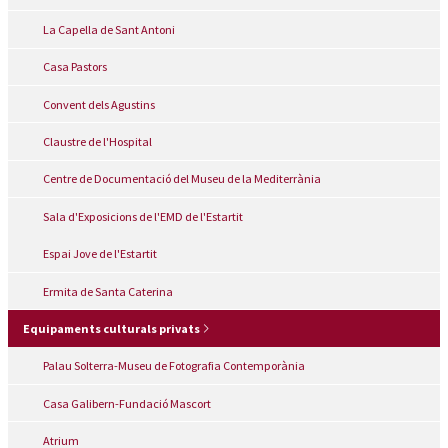
La Capella de Sant Antoni
Casa Pastors
Convent dels Agustins
Claustre de l'Hospital
Centre de Documentació del Museu de la Mediterrània
Sala d'Exposicions de l'EMD de l'Estartit
Espai Jove de l'Estartit
Ermita de Santa Caterina
Equipaments culturals privats
Palau Solterra-Museu de Fotografia Contemporània
Casa Galibern-Fundació Mascort
Atrium