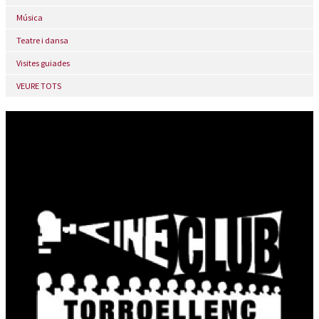
Música
Teatre i dansa
Visites guiades
VEURE TOTS