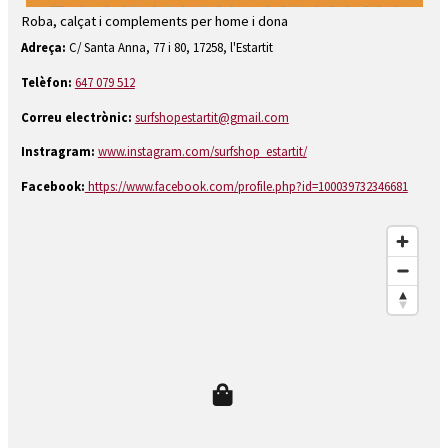
Roba, calçat i complements per home i dona
Diapositiva 1 de 1
Adreça:
C/ Santa Anna, 77 i 80, 17258, l'Estartit
Telèfon:
647 079 512
Correu electrònic:
surfshopestartit@gmail.com
Instragram:
www.instagram.com/surfshop_estartit/
Facebook:
https://www.facebook.com/profile.php?id=100039732346681