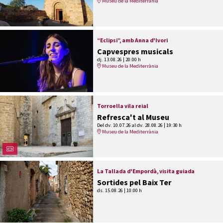
Museu de la Mediterrània
“Eclipsi”, amb Anna d'Ivori
Capvespres musicals
dj. 13.08.26
|
20:00 h
Museu de la Mediterrània
Torroella vila reial
Refresca't al Museu
Del dv. 10.07.26
al dv. 28.08.26
|
19:30 h
Museu de la Mediterrània
La Tallada d'Empordà, visita guiada
Sortides pel Baix Ter
ds. 15.08.26
|
10:00 h