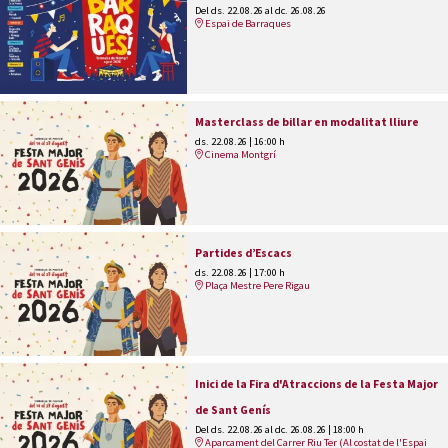
Del ds. 22.08.26
al dc. 26.08.26
Espai de Barraques
Masterclass de billar en modalitat lliure
ds. 22.08.26
|
16:00 h
Cinema Montgrí
Partides d’Escacs
ds. 22.08.26
|
17:00 h
Plaça Mestre Pere Rigau
Inici de la Fira d'Atraccions de la Festa Major
de Sant Genís
Del ds. 22.08.26
al dc. 26.08.26
|
18:00 h
Aparcament del Carrer Riu Ter (Al costat de l'Espai