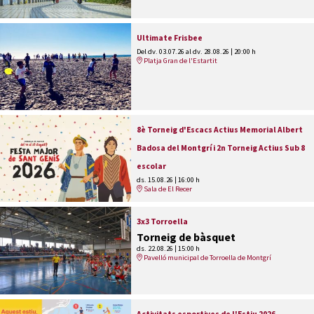
Ultimate Frisbee
Del dv. 03.07.26
al dv. 28.08.26
|
20:00 h
Platja Gran de l'Estartit
8è Torneig d'Escacs Actius Memorial Albert
Badosa del Montgrí i 2n Torneig Actius Sub 8
escolar
ds. 15.08.26
|
16:00 h
Sala de El Recer
3x3 Torroella
Torneig de bàsquet
ds. 22.08.26
|
15:00 h
Pavelló municipal de Torroella de Montgrí
Activitats esportives de l'Estiu 2026