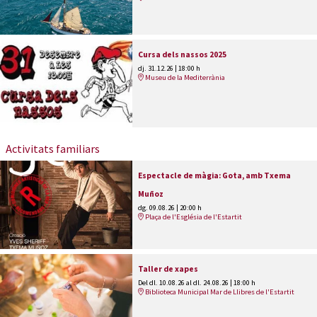
Cursa dels nassos 2025
dj. 31.12.26
|
18:00 h
Museu de la Mediterrània
Activitats familiars
Espectacle de màgia: Gota, amb Txema
Muñoz
dg. 09.08.26
|
20:00 h
Plaça de l'Església de l'Estartit
Taller de xapes
Del dl. 10.08.26
al dl. 24.08.26
|
18:00 h
Biblioteca Municipal Mar de Llibres de l'Estartit