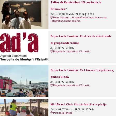
Taller de Kamishibai: “El conte de la
Primavera”
Del ds. 22.08.26
al dv. 28.08.26
|
18:00 h
Palau Solterra – Fundació Vila Casas. Museu de
Fotografia Contemporània.
Espectacle familiar: Postres de músic amb
el grup Corderroure
dg. 23.08.26
|
20:00 h
Plaça de la Llevantina, L'Estartit
Espectacle familiar: Tut tururut la princesa,
amb la Bleda
dg. 30.08.26
|
20:00 h
Plaça de la Llevantina, L'Estartit
Mini Beach Club. Club infantil a la platja
Del dc. 01.07.26
al dl. 31.08.26
|
10:00 h
Parc de la Pineda