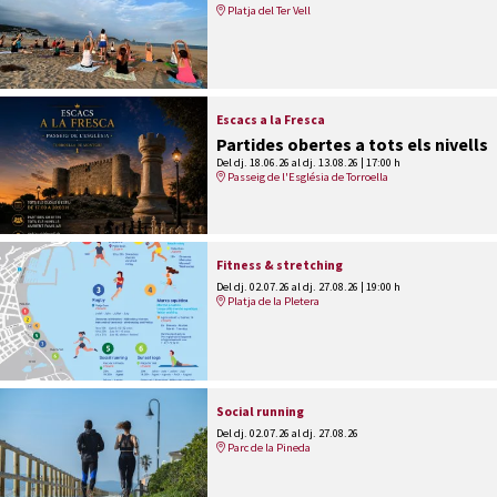
Platja del Ter Vell
Escacs a la Fresca
Partides obertes a tots els nivells
Del dj. 18.06.26
al dj. 13.08.26
|
17:00 h
Passeig de l'Església de Torroella
Fitness & stretching
Del dj. 02.07.26
al dj. 27.08.26
|
19:00 h
Platja de la Pletera
Social running
Del dj. 02.07.26
al dj. 27.08.26
Parc de la Pineda