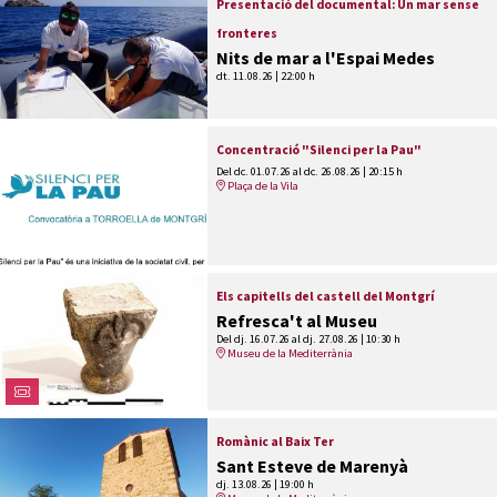
Presentació del documental: Un mar sense
fronteres
Nits de mar a l'Espai Medes
dt. 11.08.26
|
22:00 h
Concentració "Silenci per la Pau"
Del dc. 01.07.26
al dc. 26.08.26
|
20:15 h
Plaça de la Vila
Els capitells del castell del Montgrí
Refresca't al Museu
Del dj. 16.07.26
al dj. 27.08.26
|
10:30 h
Museu de la Mediterrània
Romànic al Baix Ter
Sant Esteve de Marenyà
dj. 13.08.26
|
19:00 h