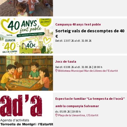
Campanya 40 anys fent poble
Sorteig vals de descomptes de 40
€
Del dl. 13.07.26
al dl. 31.08.26
Jocs de taula
Del dl. 03.08.26
al dl. 31.08.26
|
18:00 h
Biblioteca Municipal Mar de Llibres de l'Estartit
Espectacle familiar “La tempesta de l’oceà”
amb la companyia Salvamar
ds. 05.09.26
|
19:00 h
Plaça de la Llevantina, L'Estartit