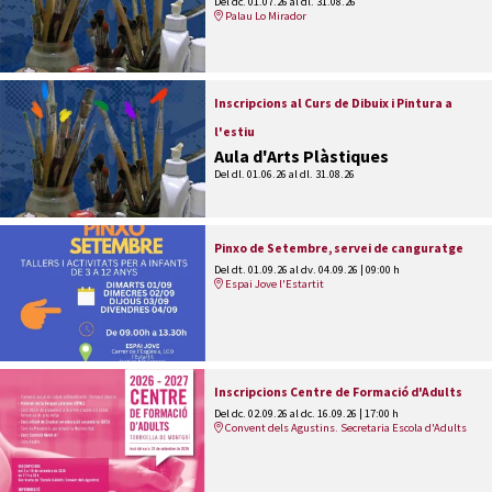
Del dc. 01.07.26
al dl. 31.08.26
Palau Lo Mirador
Inscripcions al Curs de Dibuix i Pintura a
l'estiu
Aula d'Arts Plàstiques
Del dl. 01.06.26
al dl. 31.08.26
Pinxo de Setembre, servei de canguratge
Del dt. 01.09.26
al dv. 04.09.26
|
09:00 h
Espai Jove l'Estartit
Inscripcions Centre de Formació d'Adults
Del dc. 02.09.26
al dc. 16.09.26
|
17:00 h
Convent dels Agustins. Secretaria Escola d'Adults