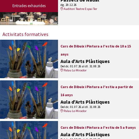
dg. 20.12.26
Entrades exhaurides
Auditori Teatre Espai Ter
Activitats formatives
Curs de Dibuix i Pintura a l'estiu de 10 a 15
anys
Aula d'Arts Plàstiques
Del dc. 01.07.26
al dl. 31.08.26
Palau Lo Mirador
Curs de Dibuix i Pintura a l'estiu a partir de
16 anys
Aula d'Arts Plàstiques
Del dc. 01.07.26
al dl. 31.08.26
Palau Lo Mirador
Curs de Dibuix i Pintura a l'estiu de 5 a 9 anys
Aula d'Arts Plàstiques