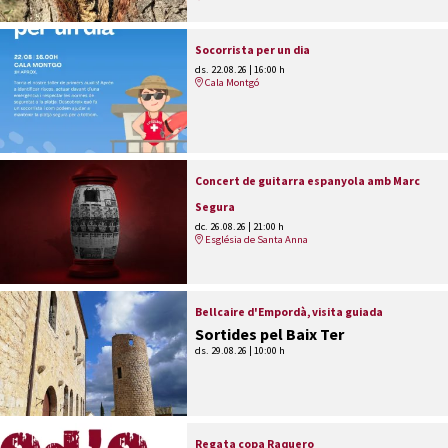
Socorrista per un dia
ds. 22.08.26
|
16:00 h
Cala Montgó
Concert de guitarra espanyola amb Marc
Segura
dc. 26.08.26
|
21:00 h
Església de Santa Anna
Bellcaire d'Empordà, visita guiada
Sortides pel Baix Ter
ds. 29.08.26
|
10:00 h
Regata copa Raquero