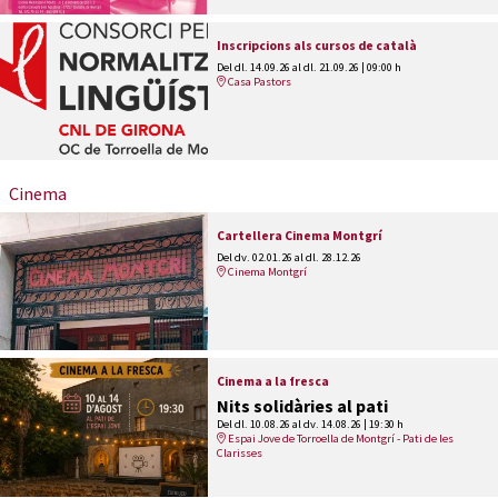
Inscripcions als cursos de català
Del dl. 14.09.26
al dl. 21.09.26
|
09:00 h
Casa Pastors
Cinema
Cartellera Cinema Montgrí
Del dv. 02.01.26
al dl. 28.12.26
Cinema Montgrí
Cinema a la fresca
Nits solidàries al pati
Del dl. 10.08.26
al dv. 14.08.26
|
19:30 h
Espai Jove de Torroella de Montgrí - Pati de les
Clarisses