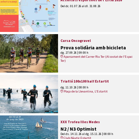
Del dc. 01.07.26
al dl. 31.08.26
Cursa Oncogravel
Prova solidària amb bicicleta
dg. 27.09.26
|
09:00 h
Aparcament del Carrer Riu Ter (Al costat de l'Espai
Ter)
Triatló 100x100 half Estartit
dg. 11.10.26
|
08:00 h
Plaça de la Llevantina, L'Estartit
XXX Trofeu Illes Medes
N2 / N3 Optimist
Del ds. 14.11.26
al dg. 15.11.26
|
08:00 h
Club Nàutic Estartit