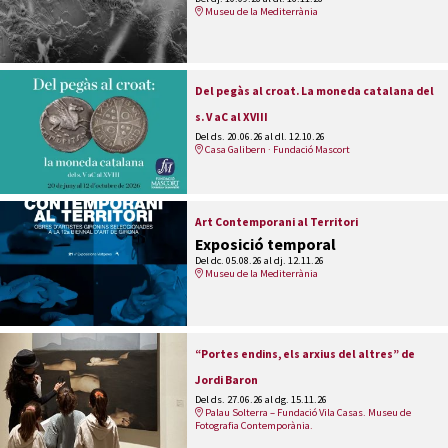
Museu de la Mediterrània
Del pegàs al croat. La moneda catalana del
s. V aC al XVIII
Del ds. 20.06.26
al dl. 12.10.26
Casa Galibern · Fundació Mascort
Art Contemporani al Territori
Exposició temporal
Del dc. 05.08.26
al dj. 12.11.26
Museu de la Mediterrània
“Portes endins, els arxius del altres” de
Jordi Baron
Del ds. 27.06.26
al dg. 15.11.26
Palau Solterra – Fundació Vila Casas. Museu de
Fotografia Contemporània.