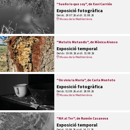
"Sueño lo que soy", de Xavi Carrión
Exposició fotogràfica
Del dc. 29.07.26
al dl. 31.08.26
Museu de la Mediterrània
"Mutatis Mutandis", de Mònica Alonso
Exposició temporal
Del dv. 19.06.26
al dl. 31.08.26
Museu de la Mediterrània
"On vivia la Maria", de Carla Montoto
Exposició fotogràfica
Del dc. 02.09.26
al dl. 28.09.26
Museu de la Mediterrània
"Nit al Ter", de Ramón Casanova
Exposició temporal
Del dj. 10.09.26
al dl. 16.11.26