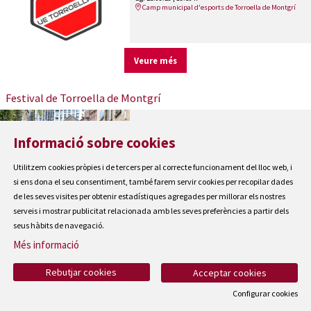
Camp municipal d'esports de Torroella de Montgrí
Veure més
Festival de Torroella de Montgrí
English Chamber Orchestra & Elisabeth
Informació sobre cookies
Leonskaja
Haydn, Mozart & Schubert
Utilitzem cookies pròpies i de tercers per al correcte funcionament del lloc web, i
ds. 08.08.26
|
20:30 h
Auditori Teatre Espai Ter
si ens dona el seu consentiment, també farem servir cookies per recopilar dades
de les seves visites per obtenir estadístiques agregades per millorar els nostres
serveis i mostrar publicitat relacionada amb les seves preferències a partir dels
Venice Baroque Orchestra & Chouchane
seus hàbits de navegació.
Siranossian
Més informació
Duel d’arcs a Venècia
dg. 09.08.26
|
20:30 h
Auditori Teatre Espai Ter
Rebutjar cookies
Acceptar cookies
Configurar cookies
Avi Avital