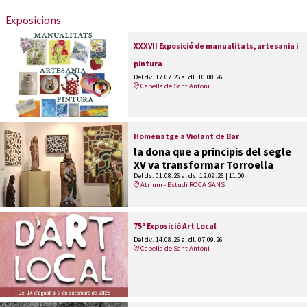
Exposicions
XXXVII Exposició de manualitats, artesania i
pintura
Del dv. 17.07.26
al dl. 10.08.26
Capella de Sant Antoni
Homenatge a Violant de Bar
la dona que a principis del segle
XV va transformar Torroella
Del ds. 01.08.26
al ds. 12.09.26
|
11:00 h
Atrium - Estudi ROCA SANS
75ª Exposició Art Local
Del dv. 14.08.26
al dl. 07.09.26
Capella de Sant Antoni