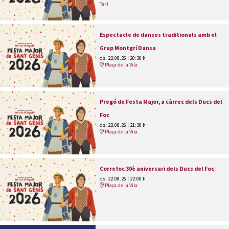
Ter)
Espectacle de danses traditionals amb el
Grup Montgrí Dansa
ds. 22.08.26
|
20:30 h
Plaça de la Vila
Pregó de Festa Major, a càrrec dels Ducs del
Foc
ds. 22.08.26
|
21:30 h
Plaça de la Vila
Correfoc 30è aniversari dels Ducs del Foc
ds. 22.08.26
|
22:00 h
Plaça de la Vila