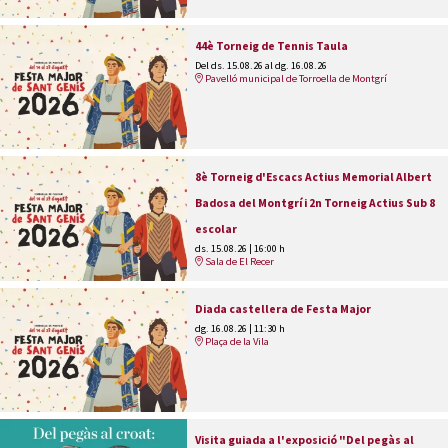
44è Torneig de Tennis Taula
Del ds. 15.08.26
al dg. 16.08.26
Pavelló municipal de Torroella de Montgrí
8è Torneig d'Escacs Actius Memorial Albert
Badosa del Montgrí i 2n Torneig Actius Sub 8
escolar
ds. 15.08.26
|
16:00 h
Sala de El Recer
Diada castellera de Festa Major
dg. 16.08.26
|
11:30 h
Plaça de la Vila
Visita guiada a l'exposició "Del pegàs al