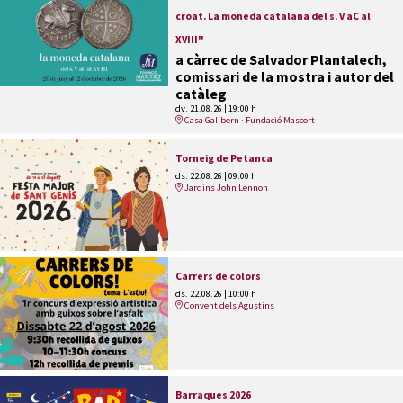
croat. La moneda catalana del s. V aC al
XVIII"
a càrrec de Salvador Plantalech,
comissari de la mostra i autor del
catàleg
dv. 21.08.26
|
19:00 h
Casa Galibern · Fundació Mascort
Torneig de Petanca
ds. 22.08.26
|
09:00 h
Jardins John Lennon
Carrers de colors
ds. 22.08.26
|
10:00 h
Convent dels Agustins
Barraques 2026