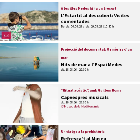
A les illes Medes hi ha un tresor!
L'Estartit al descobert: Visites
comentades
Del ds. 06.06.26
al ds. 29.08.26
|
10:30 h
Projecció del documental: Memòries d'un
mar
Nits de mar a l'Espai Medes
dt. 18.08.26
|
22:00 h
“Ritual acústic”, amb Guillem Roma
Capvespres musicals
dc. 19.08.26
|
20:00 h
Museu de la Mediterrània
Un viatge a la prehistòria
Refresca't al Museu