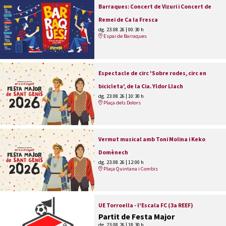
Barraques: Concert de Vizuri i Concert de
Remei de Ca la Fresca
dg. 23.08.26
|
00:30 h
Espai de Barraques
Espectacle de circ 'Sobre rodes, circ en
bicicleta', de la Cia. Yldor Llach
dg. 23.08.26
|
10:30 h
Plaça dels Dolors
Vermut musical amb Toni Molina i Keko
Domènech
dg. 23.08.26
|
12:00 h
Plaça Quintana i Combis
UE Torroella - l'Escala FC (3a REEF)
Partit de Festa Major
dg. 23.08.26
|
18:30 h