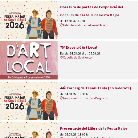
Obertura de portes de l’exposició del
Concurs de Cartells de Festa Major
dc. 12.08.26
|
15:00 h
Biblioteca Municipal Pere Blasi
75ª Exposició Art Local
Del dv. 14.08.26
al dl. 07.09.26
Capella de Sant Antoni
44è Torneig de Tennis Taula (no federats)
dv. 14.08.26
|
16:30 h
Nou pavelló municipal d'esports
Presentació del Llibre de la Festa Major
dv. 14.08.26
|
18:00 h