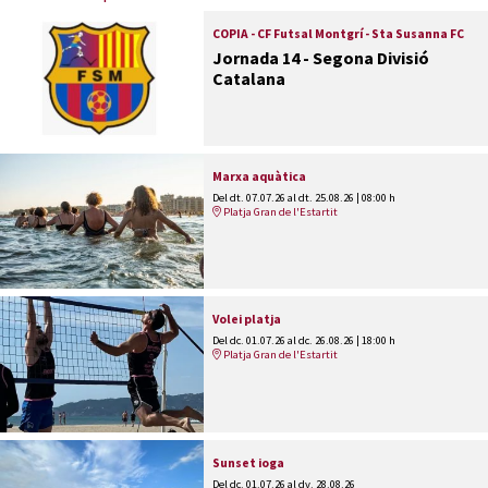
COPIA - CF Futsal Montgrí - Sta Susanna FC
Jornada 14 - Segona Divisió
Catalana
Marxa aquàtica
Del dt. 07.07.26
al dt. 25.08.26
|
08:00 h
Platja Gran de l'Estartit
Volei platja
Del dc. 01.07.26
al dc. 26.08.26
|
18:00 h
Platja Gran de l'Estartit
Sunset ioga
Del dc. 01.07.26
al dv. 28.08.26