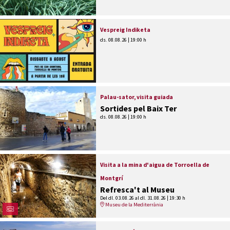
Vespreig Indiketa
ds. 08.08.26
|
19:00 h
Palau-sator, visita guiada
Sortides pel Baix Ter
ds. 08.08.26
|
19:00 h
Visita a la mina d'aigua de Torroella de
Montgrí
Refresca't al Museu
Del dl. 03.08.26
al dl. 31.08.26
|
19:30 h
Museu de la Mediterrània