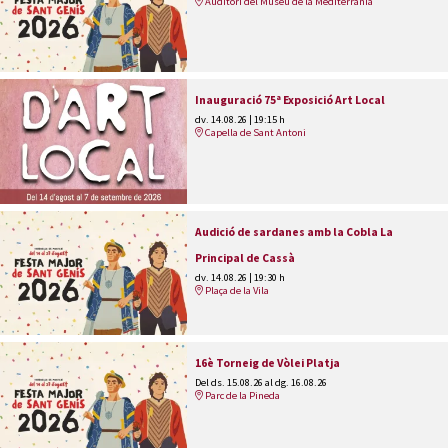
Auditori del Museu de la Mediterrània
Inauguració 75ª Exposició Art Local
dv. 14.08.26
|
19:15 h
Capella de Sant Antoni
Audició de sardanes amb la Cobla La
Principal de Cassà
dv. 14.08.26
|
19:30 h
Plaça de la Vila
16è Torneig de Vòlei Platja
Del ds. 15.08.26
al dg. 16.08.26
Parc de la Pineda