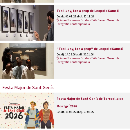
Tan lluny, tan a prop de Leopold Samsó
Del dc. 01.01.25
al dl. 30.11.26
Palau Solterra – Fundació Vila Casas. Museu de
Fotografia Contemporània.
"Tan lluny, tan a prop" de Leopold Samsó
Del dj. 14.05.26
al dl. 30.11.26
Palau Solterra – Fundació Vila Casas. Museu de
Fotografia Contemporània.
Festa Major de Sant Genís
Festa Major de Sant Genís de Torroella de
Montgrí 2026
Del dt. 11.08.26
al dj. 27.08.26