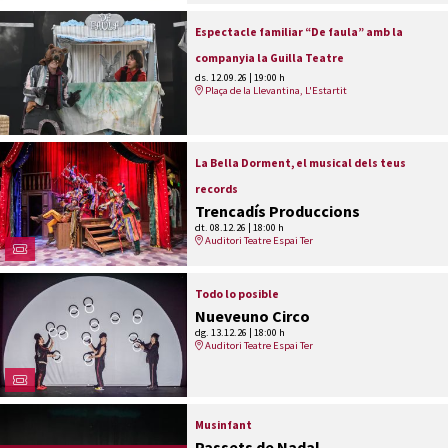
Espectacle familiar “De faula” amb la
companyia la Guilla Teatre
ds. 12.09.26
|
19:00 h
Plaça de la Llevantina, L'Estartit
La Bella Dorment, el musical dels teus
records
Trencadís Produccions
dt. 08.12.26
|
18:00 h
Auditori Teatre Espai Ter
Todo lo posible
Nueveuno Circo
dg. 13.12.26
|
18:00 h
Auditori Teatre Espai Ter
Musinfant
Passets de Nadal