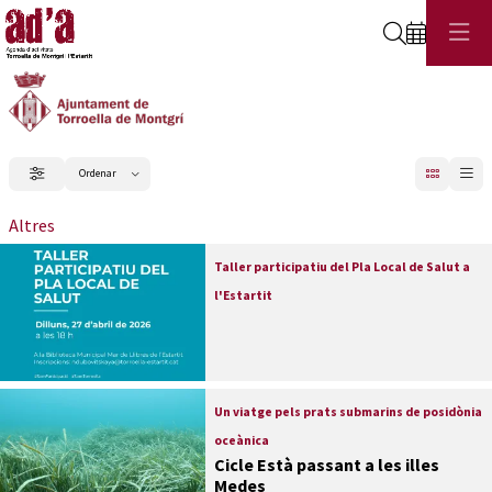
Cerca
C
Ordenar
Filtrar
Ordenar per
Altres
Taller participatiu del Pla Local de Salut a
l'Estartit
Un viatge pels prats submarins de posidònia
oceànica
Cicle Està passant a les illes
Medes