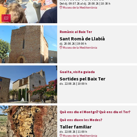
Del dj. 09.07.26
al dj. 20.08.26
|
10:30 h
Museu de la Mediterrània
Romànic al Baix Ter
Sant Romà de Llabià
dj. 20.08.26
|
19:00 h
Museu de la Mediterrània
Gualta, visita guiada
Sortides pel Baix Ter
ds. 22.08.26
|
10:00 h
Què ens diu el Montgrí? Què ens diu el Ter?
Què ens diuen les Medes?
Taller familiar
ds. 22.08.26
|
11:00 h
Museu de la Mediterrània