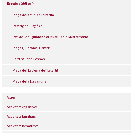
Espais públics
Plaça de la Vila de Torroella
Passeig de l'Església
Pati de Can Quintana al Museu de la Mediterrània
Plaça Quintana i Combis
Jardins John Lennon
Plaça de l'Església de l'Estartit
Plaça de la Llevantina
Altres
Activitats esportives
Activitats familiars
Activitats formatives