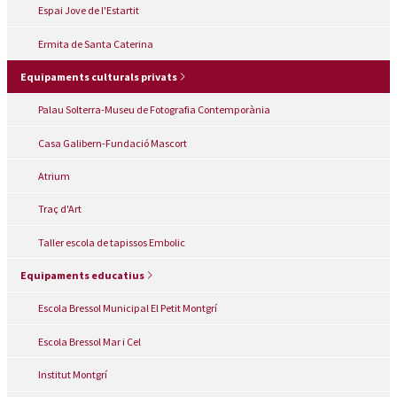
Espai Jove de l'Estartit
Ermita de Santa Caterina
Equipaments culturals privats
Palau Solterra-Museu de Fotografia Contemporània
Casa Galibern-Fundació Mascort
Atrium
Traç d'Art
Taller escola de tapissos Embolic
Equipaments educatius
Escola Bressol Municipal El Petit Montgrí
Escola Bressol Mar i Cel
Institut Montgrí