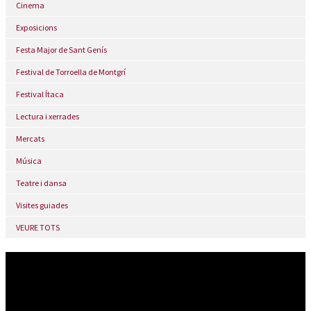
Cinema
Exposicions
Festa Major de Sant Genís
Festival de Torroella de Montgrí
Festival Ítaca
Lectura i xerrades
Mercats
Música
Teatre i dansa
Visites guiades
VEURE TOTS