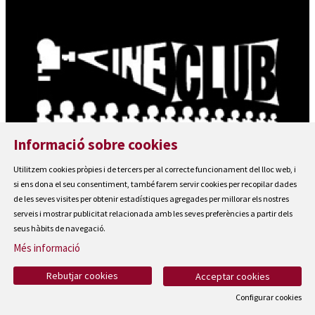
Informació sobre cookies
Utilitzem cookies pròpies i de tercers per al correcte funcionament del lloc web, i
si ens dona el seu consentiment, també farem servir cookies per recopilar dades
de les seves visites per obtenir estadístiques agregades per millorar els nostres
serveis i mostrar publicitat relacionada amb les seves preferències a partir dels
seus hàbits de navegació.
Més informació
Rebutjar cookies
Acceptar cookies
Configurar cookies