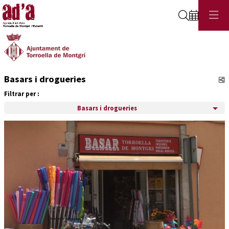
Cerca
Basars i drogueries
C
Filtrar per :
Basars i drogueries