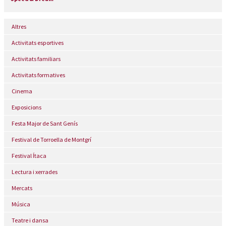
Altres
Activitats esportives
Activitats familiars
Activitats formatives
Cinema
Exposicions
Festa Major de Sant Genís
Festival de Torroella de Montgrí
Festival Ítaca
Lectura i xerrades
Mercats
Música
Teatre i dansa