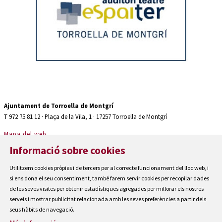
Diapositiva 2 de 2: Auditori teatre espaiter Torroella de Montgrí
Ajuntament de Torroella de Montgrí
T 972 75 81 12 · Plaça de la Vila, 1 · 17257 Torroella de Montgrí
Mapa del web
|
Informació sobre cookies
Avís Legal
|
Utilitzem cookies pròpies i de tercers per al correcte funcionament del lloc web, i
Cookies
si ens dona el seu consentiment, també farem servir cookies per recopilar dades
|
de les seves visites per obtenir estadístiques agregades per millorar els nostres
Contactar
serveis i mostrar publicitat relacionada amb les seves preferències a partir dels
seus hàbits de navegació.
|
Accessibilitat