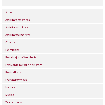
Altres
Activitats esportives
Activitats familiars
Activitats formatives
Cinema
Exposicions
Festa Major de Sant Genís
Festival de Torroella de Montgrí
Festival Ítaca
Lectura i xerrades
Mercats
Música
Teatre i dansa