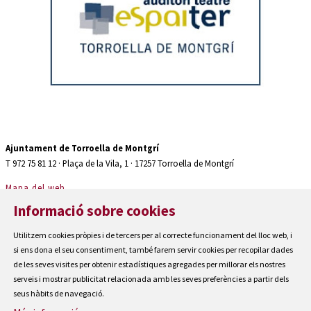
Diapositiva 2 de 2: Auditori teatre espaiter Torroella de Montgrí
Ajuntament de Torroella de Montgrí
T 972 75 81 12 · Plaça de la Vila, 1 · 17257 Torroella de Montgrí
Mapa del web
|
Informació sobre cookies
Avís Legal
|
Utilitzem cookies pròpies i de tercers per al correcte funcionament del lloc web, i
Cookies
si ens dona el seu consentiment, també farem servir cookies per recopilar dades
|
de les seves visites per obtenir estadístiques agregades per millorar els nostres
Contactar
serveis i mostrar publicitat relacionada amb les seves preferències a partir dels
seus hàbits de navegació.
|
Accessibilitat