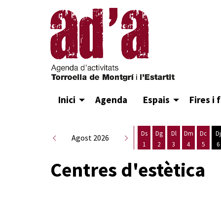
Inici
Agenda
Espais
Fires i 
Ds
Dg
Dl
Dm
Dc
Dj
Agost 2026
1
2
3
4
5
6
Dissabte 1 d'agost
Diumenge 2 d'agost
Dilluns 3 d'agost
Dimarts 4 d
Dimecr
D
Centres d'estètica