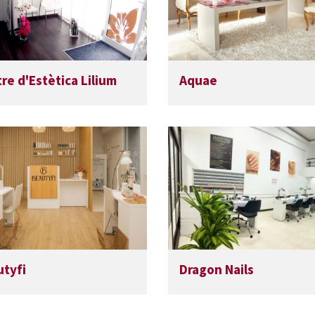
re d'Estètica Lilium
Aquae
tyfi
Dragon Nails