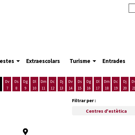
festes
Extraescolars
Turisme
Entrades
Dv
Ds
Dg
Dl
Dm
Dc
Dj
Dv
Ds
Dg
Dl
Dm
Dc
Dj
D
7
8
9
10
11
12
13
14
15
16
17
18
19
20
2
'agost
es 5 d'agost
ijous 6 d'agost
Divendres 7 d'agost
Dissabte 8 d'agost
Diumenge 9 d'agost
Dilluns 10 d'agost
Dimarts 11 d'agost
Dimecres 12 d'agost
Dijous 13 d'agost
Divendres 14 d'agost
Dissabte 15 d'agost
Diumenge 16 d'agost
Dilluns 17 d'agost
Dimarts 18 d'ago
Dimecres 19
Dijous
Filtrar per :
Centres d'estètica