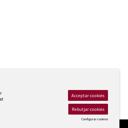
Diapositiva 1 de 2: Festival de Torroella de Montgrí
r
Acceptar cookies
at
 Legal
|
Cookies
|
Contactar
|
Accessibilitat
Rebutjar cookies
Configurar cookies