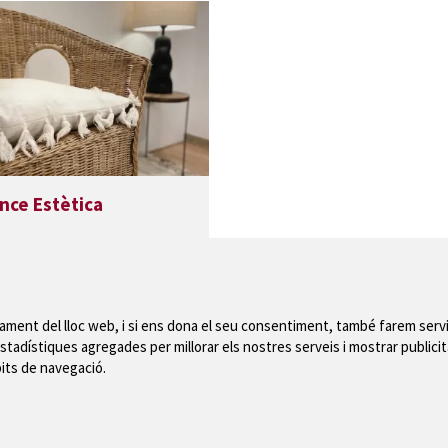
nce Estètica
nament del lloc web, i si ens dona el seu consentiment, també farem servi
stadístiques agregades per millorar els nostres serveis i mostrar publicit
Mapa del web
|
Avís
bits de navegació.
 de Montgrí