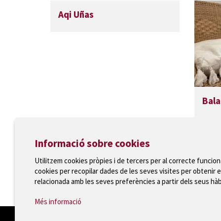
Aqi Uñas
Bala
Informació sobre cookies
Utilitzem cookies pròpies i de tercers per al correcte funcio
cookies per recopilar dades de les seves visites per obtenir e
Ajuntament de Torroella de Montgrí
relacionada amb les seves preferències a partir dels seus hà
T 972 75 81 12 · Plaça de la Vila, 1 · 17257 Torroella
Més informació