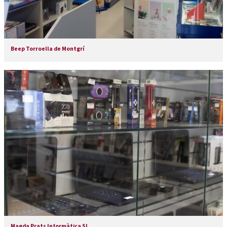
Beep Torroella de Montgrí
Magda Prats Informàtica SL