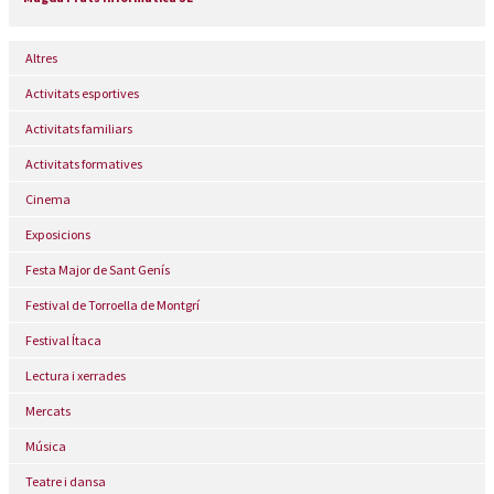
Altres
Activitats esportives
Activitats familiars
Activitats formatives
Cinema
Exposicions
Festa Major de Sant Genís
Festival de Torroella de Montgrí
Festival Ítaca
Lectura i xerrades
Mercats
Música
Teatre i dansa