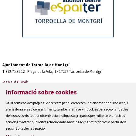
Diapositiva 2 de 2: Auditori teatre espaiter Torroella de Montgrí
Ajuntament de Torroella de Montgrí
T 972 75 81 12 · Plaça de la Vila, 1 · 17257 Torroella de Montgrí
Mapa del web
|
Informació sobre cookies
Avís Legal
|
Utilitzem cookies pròpies i de tercers per al correcte funcionament del lloc web, i
Cookies
si ens dona el seu consentiment, també farem servir cookies per recopilar dades
|
de les seves visites per obtenir estadístiques agregades per millorar els nostres
Contactar
serveis i mostrar publicitat relacionada amb les seves preferències a partir dels
seus hàbits de navegació.
|
Accessibilitat